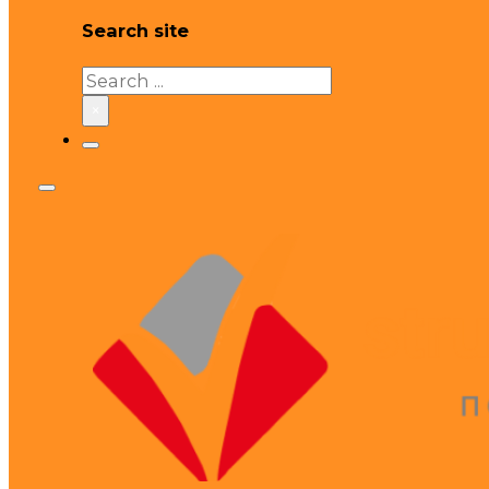
Search site
Search
×