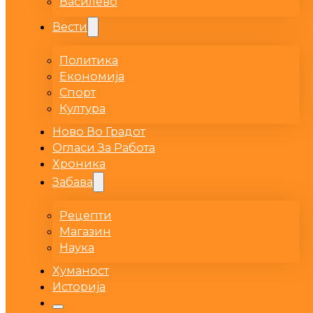
Василево
Вести
Политика
Економија
Спорт
Култура
Ново Во Градот
Огласи За Работа
Хроника
Забава
Рецепти
Магазин
Наука
Хуманост
Историја