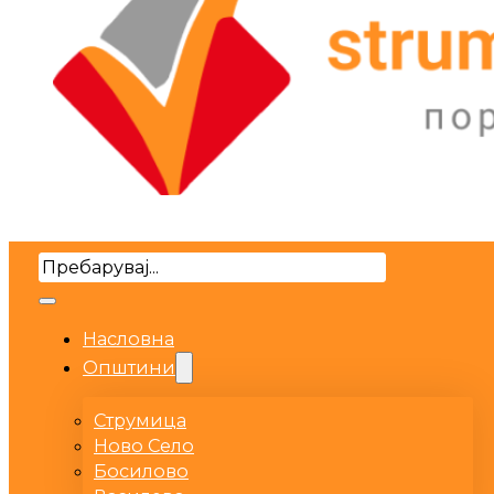
Search
Насловна
Општини
Струмица
Ново Село
Босилово