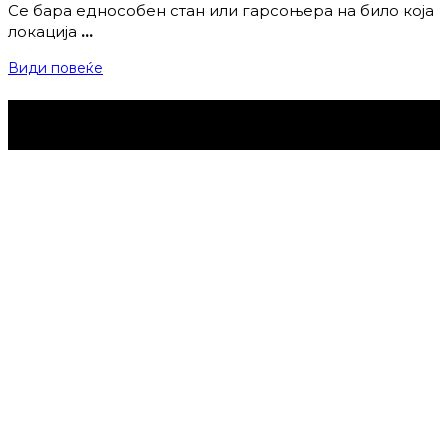
Се бара еднособен стан или гарсоњера на било која
локација
…
Види повеќе
Струмица Денес © 2024