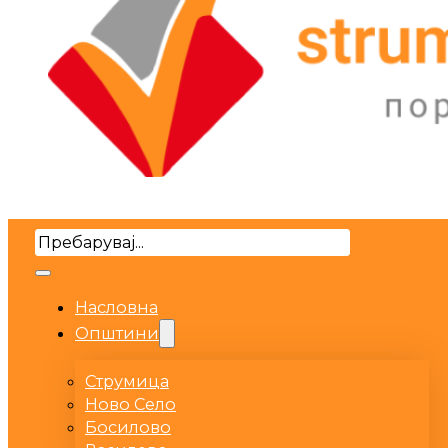
Search
Насловна
Општини
Струмица
Ново Село
Босилово