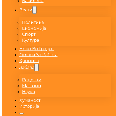
Василево
Вести
Политика
Економија
Спорт
Култура
Ново Во Градот
Огласи За Работа
Хроника
Забава
Рецепти
Магазин
Наука
Хуманост
Историја