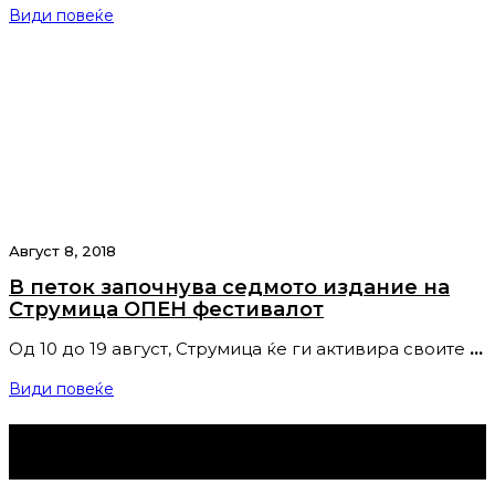
Види повеќе
Август 8, 2018
В петок започнува седмото издание на
Струмица ОПЕН фестивалот
Од 10 до 19 август, Струмица ќе ги активира своите
…
Види повеќе
Струмица Денес © 2024