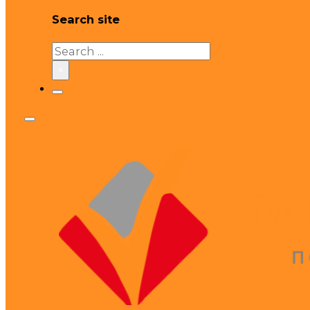
Search site
Search
×