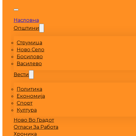
Насловна
Општини
Струмица
Ново Село
Босилово
Василево
Вести
Политика
Економија
Спорт
Култура
Ново Во Градот
Огласи За Работа
Хроника