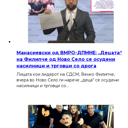
Манасиевски од ВМРО-ДПМНЕ: „Децата“
на Филипче од Ново Село се осудени
насилници и трговци со дрога
Лицата кои лидерот на СДСМ, Венко Филипче,
вчера во Ново Село ги нарече „деца“ се осудени
насилници и трговци со…