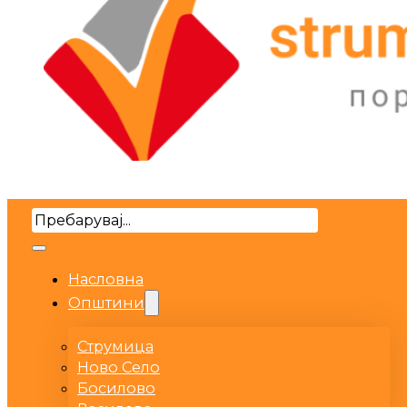
Search
Насловна
Општини
Струмица
Ново Село
Босилово