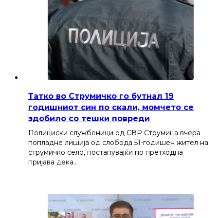
Татко во Струмичко го бутнал 19
годишниот син по скали, момчето се
здобило со тешки повреди
Полициски службеници од СВР Струмица вчера
попладне лишија од слобода 51-годишен жител на
струмичко село, постапувајќи по претходна
пријава дека…