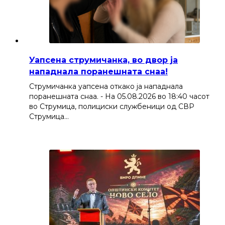
Уапсена струмичанка, во двор ја
нападнала поранешната снаа!
Струмичанка уапсена откако ја нападнала
поранешната снаа. - На 05.08.2026 во 18:40 часот
во Струмица, полициски службеници од СВР
Струмица…