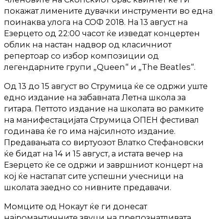
покажат лимените дувачки инструменти во една
поинаква улога на СОФ 2018. На 13 август на
Езерцето од 22:00 часот ќе изведат концертен
облик на настан надвор од класичниот
репертоар со избор композиции од
легендарните групи „Queen“ и „The Beatles“.
Од 13 до 15 август во Струмица ќе се одржи уште
едно издание на забавната Летна школа за
гитара. Петтото издание на школата во рамките
на манифестацијата Струмица ОПЕН фестивал
годинава ќе го има најсилното издание.
Предавањата со виртуозот Влатко Стефановски
ќе бидат на 14 и 15 август, а истата вечер на
Езерцето ќе се одржи и завршниот концерт на
кој ќе настапат сите успешни учесници на
школата заедно со нивните предавачи.
Момците од Нокаут ќе ги донесат
најромантичните звуци на препознатливата