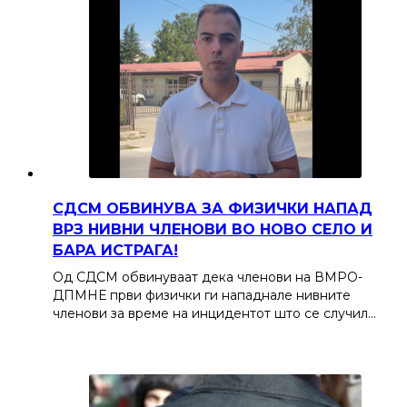
СДСМ ОБВИНУВА ЗА ФИЗИЧКИ НАПАД
ВРЗ НИВНИ ЧЛЕНОВИ ВО НОВО СЕЛО И
БАРА ИСТРАГА!
Од СДСМ обвинуваат дека членови на ВМРО-
ДПМНЕ први физички ги нападнале нивните
членови за време на инцидентот што се случил…