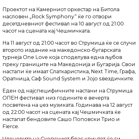
Проектот на Камерниот оркестар на Битола
насловен „Rock Symphony“ ќе го отвори
десетдневниот фестивал на 10 август од 21:00
часот на сцената кај Чешмичката.
На 11 август од 21:00 часот во Струмица ќе се случи
второто издание на македонско-бугарската
турнеја One Lovе која споделува една љубов
преку границите на Македонија и Бугарија. Свои
настапи ќе имаат Слаткаристика, Next Time, Графа,
Оратница, Саф Sound System и Јојо ѕвездичките.
Еден од најспецифичните настани на Струмица
ОПЕН фестивал низ годините е вечерта
посветена на џез музиката. Годинава на 12 август
од 22:00 часот на сцената кај Чешмичката ќе
настапат бендовите Сашо Поповски Трио и
Fierce.
Членовите на Скопскиот брас квинтет ќе ги