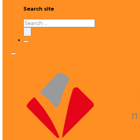
Search site
Search
×