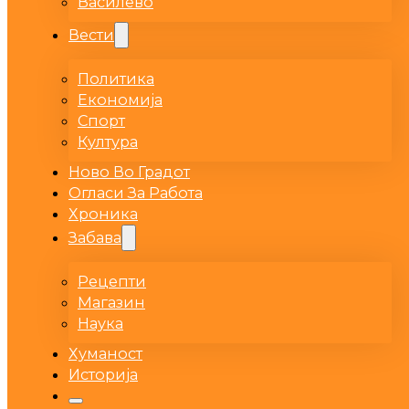
Василево
Вести
Политика
Економија
Спорт
Култура
Ново Во Градот
Огласи За Работа
Хроника
Забава
Рецепти
Магазин
Наука
Хуманост
Историја