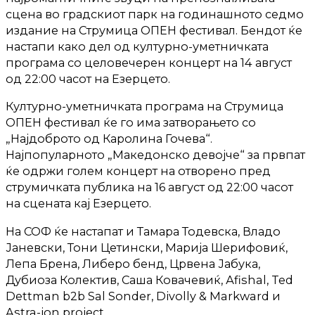
сцена во градскиот парк на годинашното седмо
издание на Струмица ОПЕН фестивал. Бендот ќе
настапи како дел од културно-уметничката
програма со целовечерен концерт на 14 август
од 22:00 часот на Езерцето.
Културно-уметничката програма на Струмица
ОПЕН фестивал ќе го има затворањето со
„Најдоброто од Каролина Гочева“.
Најпопуларното „Македонско девојче“ за првпат
ќе одржи голем концерт на отворено пред
струмичката публика на 16 август од 22:00 часот
на сцената кај Езерцето.
На СОФ ќе настапат и Тамара Тодевска, Владо
Јаневски, Тони Цетински, Марија Шерифовиќ,
Лепа Брена, Либеро бенд, Црвена Јабука,
Дубиоза Колектив, Саша Ковачевиќ, Аfishal, Ted
Dettman b2b Sal Sonder, Divolly & Markward и
Astra-ion project.