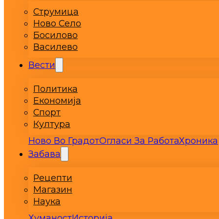
Струмица
Ново Село
Босилово
Василево
Вести
Политика
Економија
Спорт
Култура
Ново Во Градот
Огласи За Работа
Хроника
Забава
Рецепти
Магазин
Наука
Хуманост
Историја