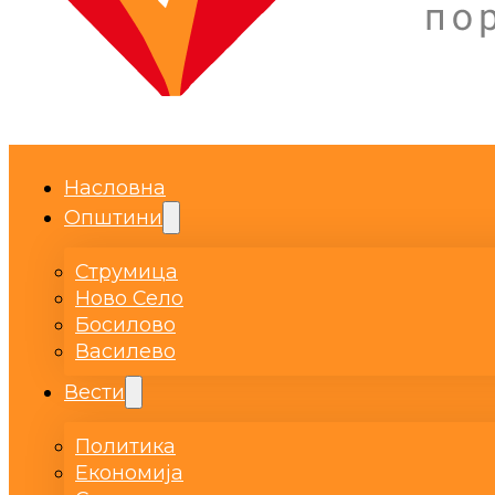
Насловна
Општини
Струмица
Ново Село
Босилово
Василево
Вести
Политика
Економија