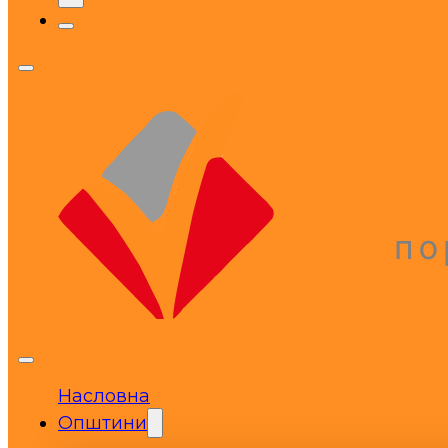
Насловна
Општини