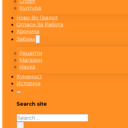
Спорт
Култура
Ново Во Градот
Огласи За Работа
Хроника
Забава
Рецепти
Магазин
Наука
Хуманост
Историја
Search site
Search
×