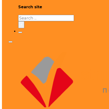
Search site
Search
×