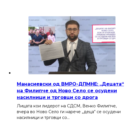
Манасиевски од ВМРО-ДПМНЕ: „Децата“
на Филипче од Ново Село се осудени
насилници и трговци со дрога
Лицата кои лидерот на СДСМ, Венко Филипче,
вчера во Ново Село ги нарече „деца“ се осудени
насилници и трговци со…