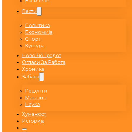
Василево
Вести
Политика
Економија
Спорт
Култура
Ново Во Градот
Огласи За Работа
Хроника
Забава
Рецепти
Магазин
Наука
Хуманост
Историја