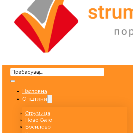
Search
Насловна
Општини
Струмица
Ново Село
Босилово