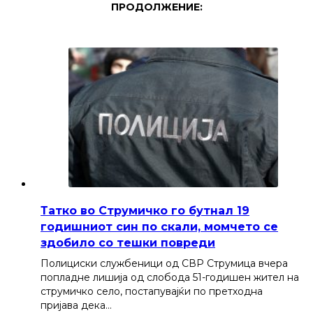
ПРОДОЛЖЕНИЕ:
Татко во Струмичко го бутнал 19
годишниот син по скали, момчето се
здобило со тешки повреди
Полициски службеници од СВР Струмица вчера
попладне лишија од слобода 51-годишен жител на
струмичко село, постапувајќи по претходна
пријава дека…