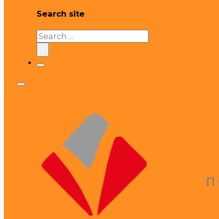
Search site
Search
×