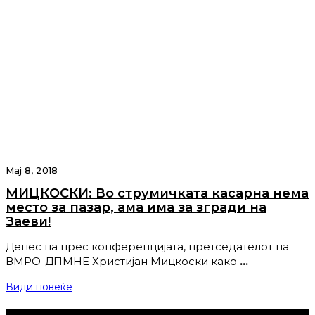
Мај 8, 2018
МИЦКОСКИ: Во струмичката касарна нема
место за пазар, ама има за згради на
Заеви!
Денес на прес конференцијата, претседателот на
ВМРО-ДПМНЕ Христијан Мицкоски како
…
Види повеќе