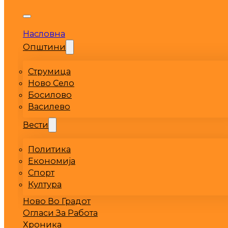
Насловна
Општини
Струмица
Ново Село
Босилово
Василево
Вести
Политика
Економија
Спорт
Култура
Ново Во Градот
Огласи За Работа
Хроника