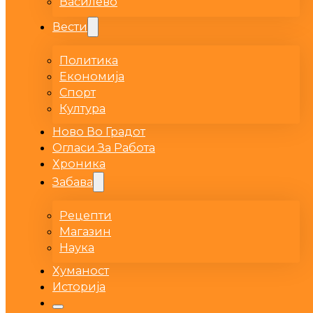
Василево
Вести
Политика
Економија
Спорт
Култура
Ново Во Градот
Огласи За Работа
Хроника
Забава
Рецепти
Магазин
Наука
Хуманост
Историја