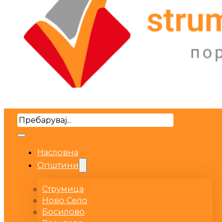
Search
Насловна
Општини
Струмица
Ново Село
Босилово