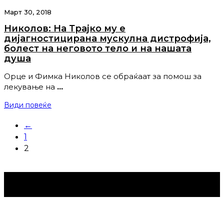
Март 30, 2018
Николов: На Трајко му е
дијагностицирана мускулна дистрофија,
болест на неговото тело и на нашата
душа
Орце и Фимка Николов се обраќаат за помош за
лекување на
…
Види повеќе
←
1
2
Струмица Денес © 2024