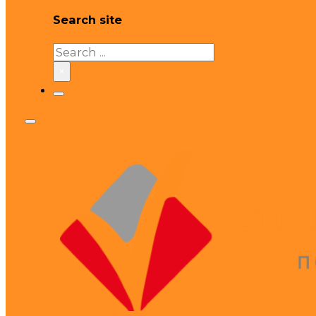
Search site
Search
×