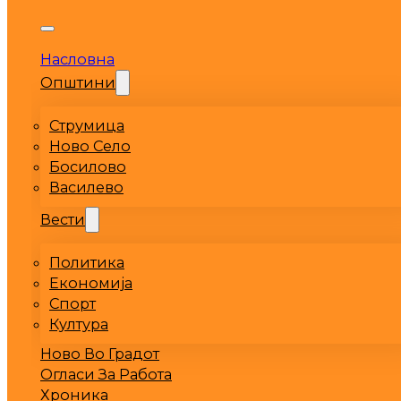
Насловна
Општини
Струмица
Ново Село
Босилово
Василево
Вести
Политика
Економија
Спорт
Култура
Ново Во Градот
Огласи За Работа
Хроника