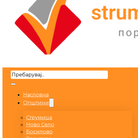
Search
Насловна
Општини
Струмица
Ново Село
Босилово