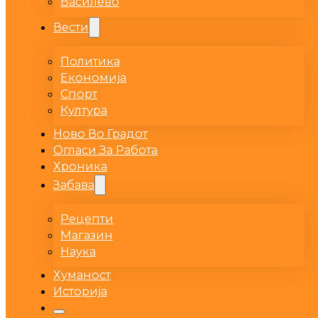
Василево
Вести
Политика
Економија
Спорт
Култура
Ново Во Градот
Огласи За Работа
Хроника
Забава
Рецепти
Магазин
Наука
Хуманост
Историја