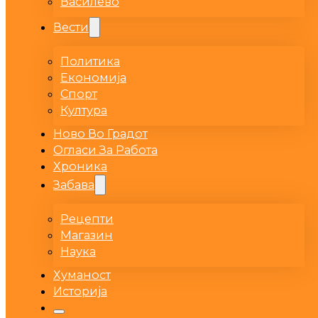
Василево
Вести
Политика
Економија
Спорт
Култура
Ново Во Градот
Огласи За Работа
Хроника
Забава
Рецепти
Магазин
Наука
Хуманост
Историја