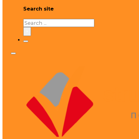
Search site
Search
×