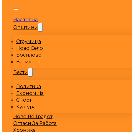
Насловна
Општини
Струмица
Ново Село
Босилово
Василево
Вести
Политика
Економија
Спорт
Култура
Ново Во Градот
Огласи За Работа
Хроника