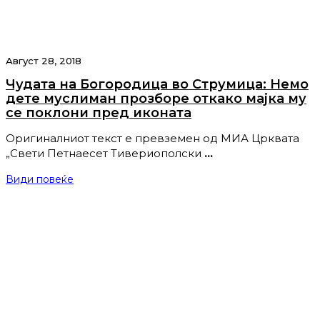
Август 28, 2018
Чудата на Богородица во Струмица: Немо
дете муслиман прозборе откако мајка му
се поклони пред иконата
Оригиналниот текст е превземен од МИА Црквата
„Свети Петнаесет Тивериополски
…
Види повеќе