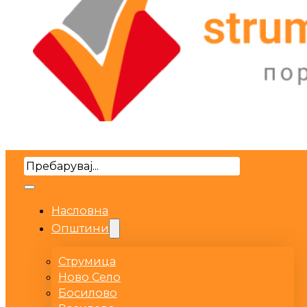
Search
Насловна
Општини
Струмица
Ново Село
Босилово