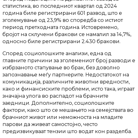
статистика, во последниот квартал од 2024
година биле регистрирани 601 развод, што е
зголемување од 23,9% во споредба со истиот
период претходната година. Истовремено,
бројот на склучени бракови се намалил за 14,7%,
односно биле регистрирани 2.430 бракови.
Според социолошките анализи, една од
главните причини за зголемениот број разводи е
избрзаното стапување во брак, без доволно
запознавање меѓу партнерите. Недостатокот на
комуникација, различните животни вредности,
како и финансиските проблеми, исто така, играат
значајна улога во распадот на брачните
заедници. Дополнително, социолошките
фактори, како што се мешањето на семејствата во
брачниот живот или неможноста на младите
парови да живеат самостојно, често
предизвикуваат тензии што водат кон разделба.