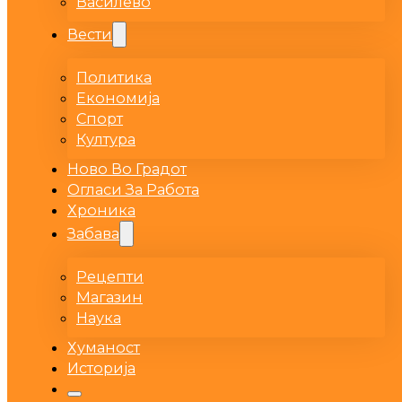
Василево
Вести
Политика
Економија
Спорт
Култура
Ново Во Градот
Огласи За Работа
Хроника
Забава
Рецепти
Магазин
Наука
Хуманост
Историја