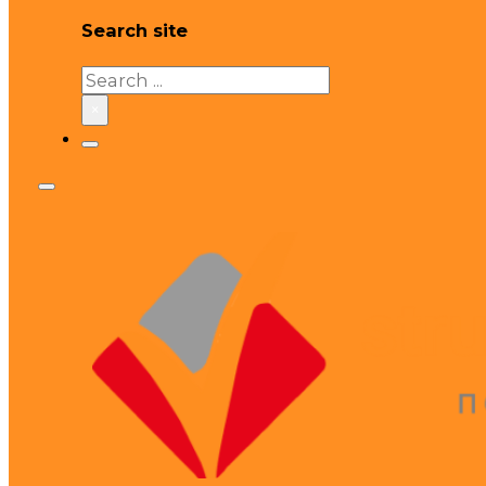
Search site
Search
×