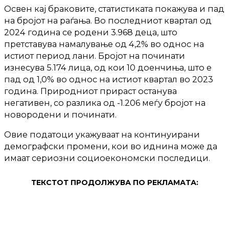
Освен кај браковите, статистиката покажува и пад
на бројот на раѓања. Во последниот квартал од
2024 година се родени 3.968 деца, што
претставува намалување од 4,2% во однос на
истиот период лани. Бројот на починати
изнесува 5.174 лица, од кои 10 доенчиња, што е
пад од 1,0% во однос на истиот квартал во 2023
година. Природниот прираст останува
негативен, со разлика од -1.206 меѓу бројот на
новородени и починати.
Овие податоци укажуваат на континуирани
демографски промени, кои во иднина може да
имаат сериозни социоекономски последици.
ТЕКСТОТ ПРОДОЛЖУВА ПО РЕКЛАМАТА: