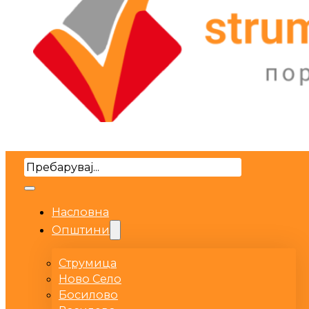
Search
Насловна
Општини
Струмица
Ново Село
Босилово