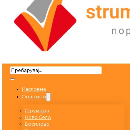
Search
Насловна
Општини
Струмица
Ново Село
Босилово