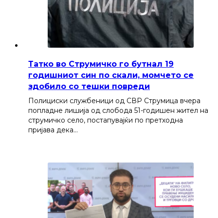
Татко во Струмичко го бутнал 19
годишниот син по скали, момчето се
здобило со тешки повреди
Полициски службеници од СВР Струмица вчера
попладне лишија од слобода 51-годишен жител на
струмичко село, постапувајќи по претходна
пријава дека…