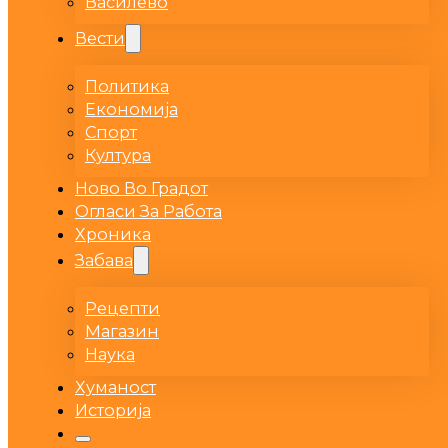
Василево
Вести
Политика
Економија
Спорт
Култура
Ново Во Градот
Огласи За Работа
Хроника
Забава
Рецепти
Магазин
Наука
Хуманост
Историја