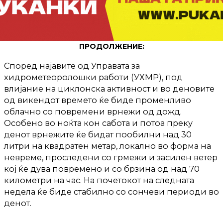
ПРОДОЛЖЕНИЕ:
Според најавите од Управата за
хидрометеоролошки работи (УХМР), под
влијание на циклонска активност и во деновите
од викендот времето ќе биде променливо
облачно со повремени врнежи од дожд.
Особено во ноќта кон сабота и потоа преку
денот врнежите ќе бидат пообилни над 30
литри на квадратен метар, локално во форма на
невреме, проследени со грмежи и засилен ветер
кој ќе дува повремено и со брзина од над 70
километри на час. На почетокот на следната
недела ќе биде стабилно со сончеви периоди во
денот.