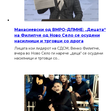
Манасиевски од ВМРО-ДПМНЕ: „Децата“
на Филипче од Ново Село се осудени
насилници и трговци со дрога
Лицата кои лидерот на СДСМ, Венко Филипче,
вчера во Ново Село ги нарече „деца“ се осудени
насилници и трговци со…