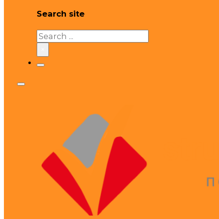
Search site
Search
×