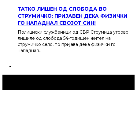
ТАТКО ЛИШЕН ОД СЛОБОДА ВО
СТРУМИЧКО: ПРИЈАВЕН ДЕКА ФИЗИЧКИ
ГО НАПАДНАЛ СВОЈОТ СИН!
Полициски службеници од СВР Струмица утрово
лишиле од слобода 54-годишен жител на
струмичко село, по пријава дека физички го
нападнал…
Струмица Денес © 2024