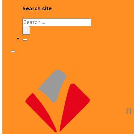
Search site
Search
×