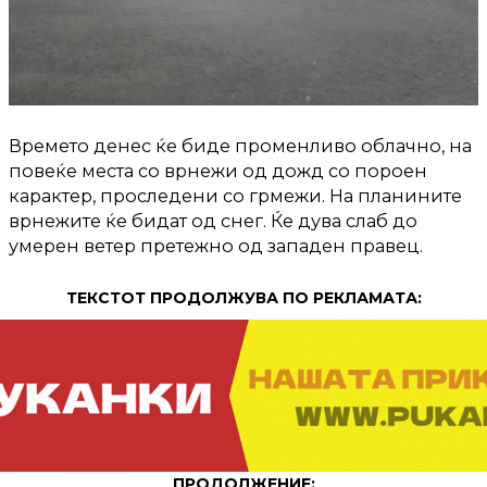
Времето денес ќе биде променливо облачно, на
повеќе места со врнежи од дожд со пороен
карактер, проследени со грмежи. На планините
врнежите ќе бидат од снег. Ќе дува слаб до
умерен ветер претежно од западен правец.
ТЕКСТОТ ПРОДОЛЖУВА ПО РЕКЛАМАТА:
ПРОДОЛЖЕНИЕ: