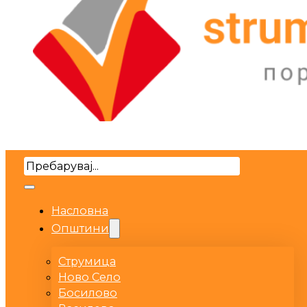
Search
Насловна
Општини
Струмица
Ново Село
Босилово