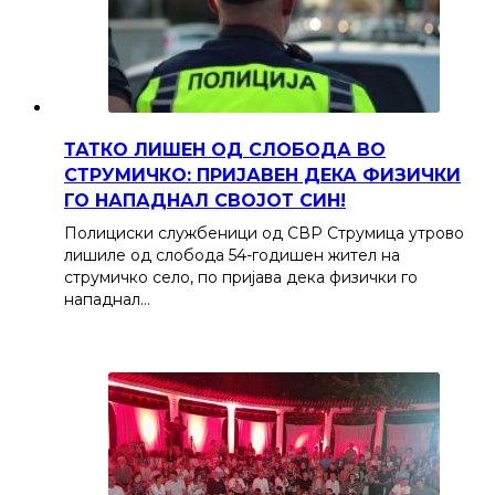
ТАТКО ЛИШЕН ОД СЛОБОДА ВО
СТРУМИЧКО: ПРИЈАВЕН ДЕКА ФИЗИЧКИ
ГО НАПАДНАЛ СВОЈОТ СИН!
Полициски службеници од СВР Струмица утрово
лишиле од слобода 54-годишен жител на
струмичко село, по пријава дека физички го
нападнал…