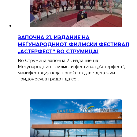
ЗАПОЧНА 21. ИЗДАНИЕ НА
МЕЃУНАРОДНИОТ ФИЛМСКИ ФЕСТИВАЛ
„АСТЕРФЕСТ“ ВО СТРУМИЦА!
Во Струмица започна 21. издание на
Меѓународниот филмски фестивал „Астерфест“,
манифестација која повеќе од две децении
придонесува градот да се…