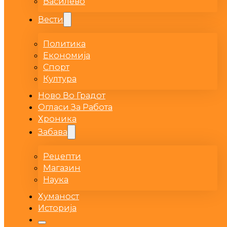
Василево
Вести
Политика
Економија
Спорт
Култура
Ново Во Градот
Огласи За Работа
Хроника
Забава
Рецепти
Магазин
Наука
Хуманост
Историја