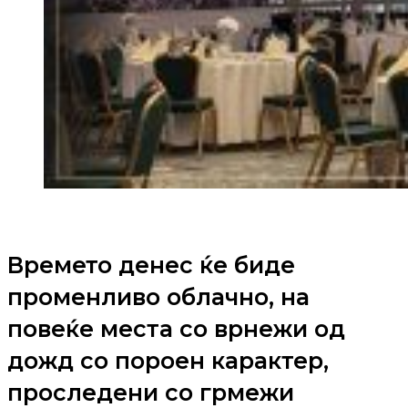
Времето денес ќе биде
променливо облачно, на
повеќе места со врнежи од
дожд со пороен карактер,
проследени со грмежи