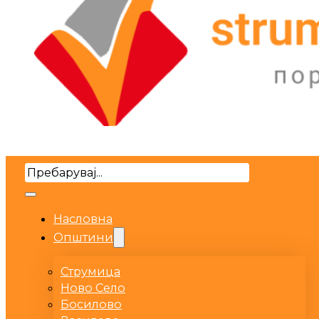
Search
Насловна
Општини
Струмица
Ново Село
Босилово