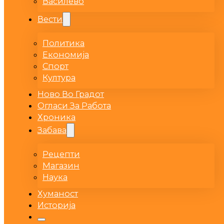
Василево
Вести
Политика
Економија
Спорт
Култура
Ново Во Градот
Огласи За Работа
Хроника
Забава
Рецепти
Магазин
Наука
Хуманост
Историја