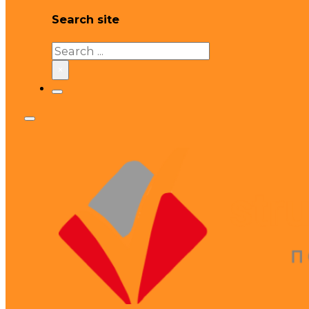
Search site
Search
×