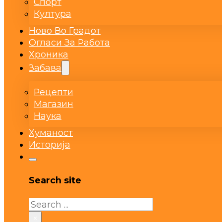
Спорт
Култура
Ново Во Градот
Огласи За Работа
Хроника
Забава
Рецепти
Магазин
Наука
Хуманост
Историја
Search site
Search
×