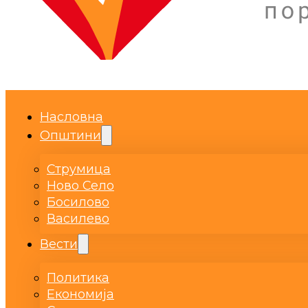
Насловна
Општини
Струмица
Ново Село
Босилово
Василево
Вести
Политика
Економија