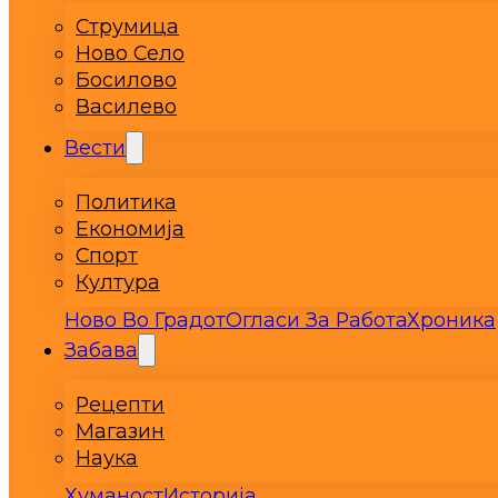
Струмица
Ново Село
Босилово
Василево
Вести
Политика
Економија
Спорт
Култура
Ново Во Градот
Огласи За Работа
Хроника
Забава
Рецепти
Магазин
Наука
Хуманост
Историја