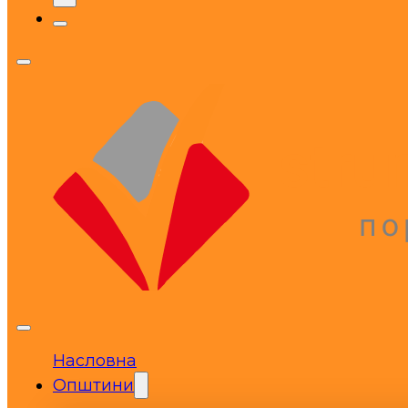
Насловна
Општини