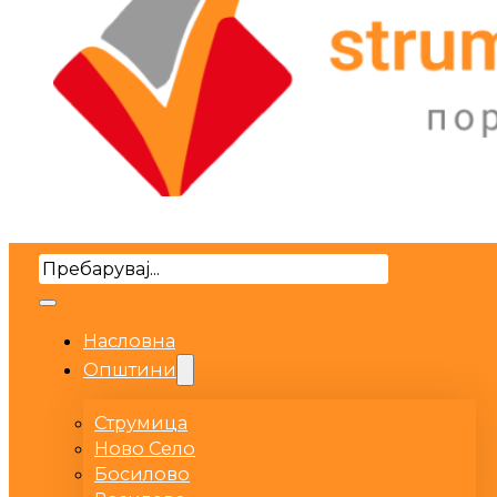
Search
Насловна
Општини
Струмица
Ново Село
Босилово