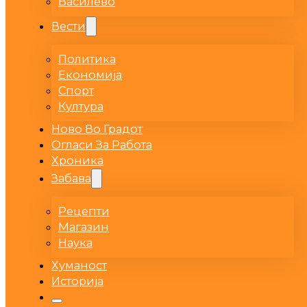
Василево
Вести
Политика
Економија
Спорт
Култура
Ново Во Градот
Огласи За Работа
Хроника
Забава
Рецепти
Магазин
Наука
Хуманост
Историја