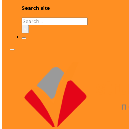
Search site
Search
×