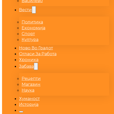
Василево
Вести
Политика
Економија
Спорт
Култура
Ново Во Градот
Огласи За Работа
Хроника
Забава
Рецепти
Магазин
Наука
Хуманост
Историја