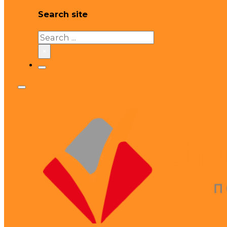
Search site
Search
×