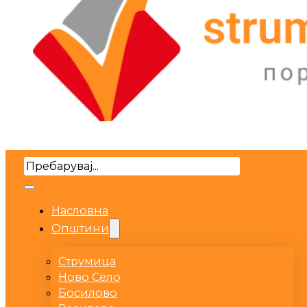
Search
Насловна
Општини
Струмица
Ново Село
Босилово