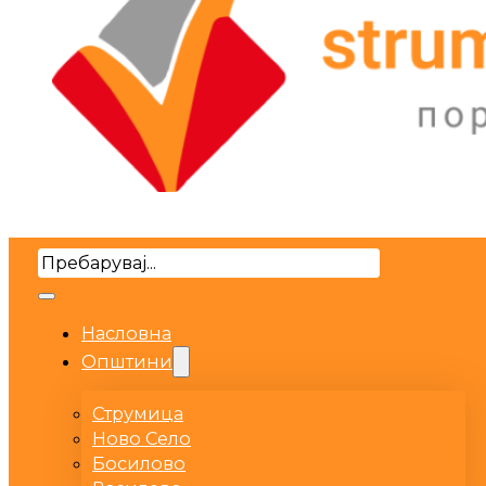
Search
Насловна
Општини
Струмица
Ново Село
Босилово