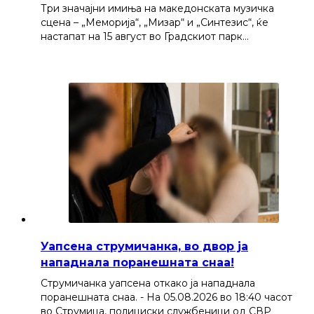
Три значајни имиња на македонската музичка
сцена – „Меморија“, „Мизар“ и „Синтезис“, ќе
настапат на 15 август во Градскиот парк…
Уапсена струмичанка, во двор ја
нападнала поранешната снаа!
Струмичанка уапсена откако ја нападнала
поранешната снаа. - На 05.08.2026 во 18:40 часот
во Струмица, полициски службеници од СВР