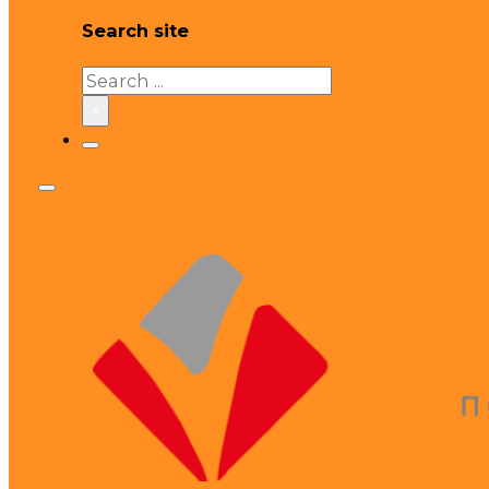
Search site
Search
×