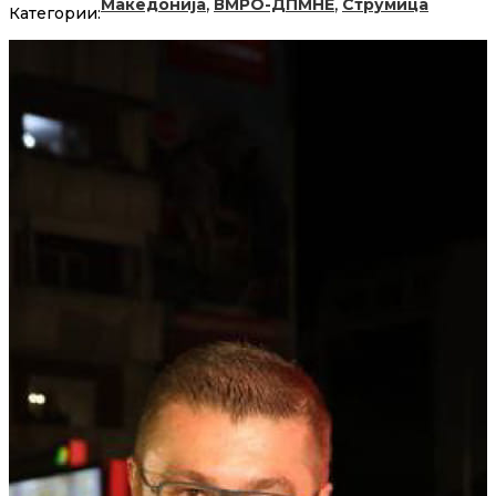
,
,
Македонија
ВМРО-ДПМНЕ
Струмица
Категории: