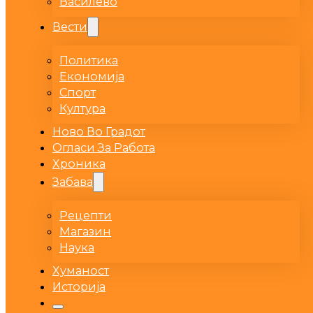
Василево
Вести
Политика
Економија
Спорт
Култура
Ново Во Градот
Огласи За Работа
Хроника
Забава
Рецепти
Магазин
Наука
Хуманост
Историја