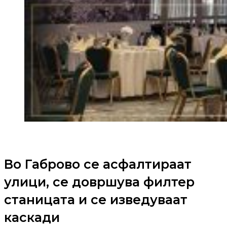
Во Габрово се асфалтираат
улици, се довршува филтер
станицата и се изведуваат
каскади