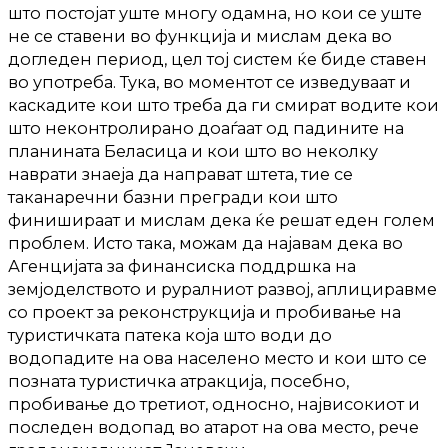
што постојат уште многу одамна, но кои се уште
не се ставени во функција и мислам дека во
догледен период, цел тој систем ќе биде ставен
во употреба. Тука, во моментот се изведуваат и
каскадите кои што треба да ги смират водите кои
што неконтролирано доаѓаат од падините на
планината Беласица и кои што во неколку
наврати знаеја да направат штета, тие се
таканаречни базни прегради кои што
финишираат и мислам дека ќе решат еден голем
проблем. Исто така, можам да најавам дека во
Агенцијата за финансиска поддршка на
земјоделството и руралниот развој, аплициравме
со проект за реконструкција и пробивање на
туристичката патека која што води до
водопадите на ова населено место и кои што се
позната туристичка атракција, посебно,
пробивање до третиот, односно, највисокиот и
последен водопад во атарот на ова место, рече