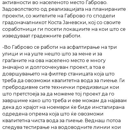
активности во населеното место Габрово.
Задоволството од реализацијата на планираните
проекти, со жителите на Габрово го сподели
градоначалникот Коста Јаневски, кој со своите
соработници ги посети локациите на кои што се
изведуваат градежните работи.
-Во Габрово се работи на асфалтирање на три
улици и на уште нешто што за мене и за
граѓаните на ова населено место е многу
значајно и долгоочекуван проект, а тоа е
довршувањето на филтер станицата која што
треба да овозможи квалитетна вода за пиење. Ги
пребродивме сите технички предизвици кои
што претстоеја за да можеме тој проект да го
завршиме како што треба и еве можам да најавам
дека до крајот на ноември ќе биде инсталирана
одредена опрема која што ќе овозможи
квалитетна чиста вода за пиење. Веднаш потоа
следува тестирање на водоводните линии кои