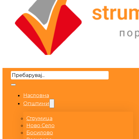
Search
Насловна
Општини
Струмица
Ново Село
Босилово