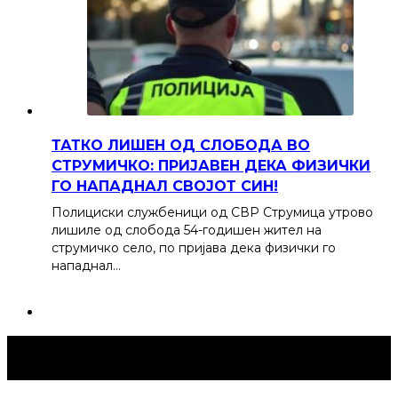
ТАТКО ЛИШЕН ОД СЛОБОДА ВО
СТРУМИЧКО: ПРИЈАВЕН ДЕКА ФИЗИЧКИ
ГО НАПАДНАЛ СВОЈОТ СИН!
Полициски службеници од СВР Струмица утрово
лишиле од слобода 54-годишен жител на
струмичко село, по пријава дека физички го
нападнал…
Струмица Денес © 2024