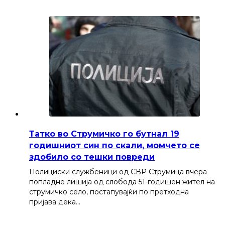
Татко во Струмичко го бутнал 19
годишниот син по скали, момчето се
здобило со тешки повреди
Полициски службеници од СВР Струмица вчера
попладне лишија од слобода 51-годишен жител на
струмичко село, постапувајќи по претходна
пријава дека…