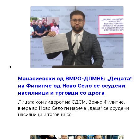
Манасиевски од ВМРО-ДПМНЕ: „Децата“
на Филипче од Ново Село се осудени
насилници и трговци со дрога
Лицата кои лидерот на СДСМ, Венко Филипче,
вчера во Ново Село ги нарече „деца“ се осудени
насилници и трговци со…