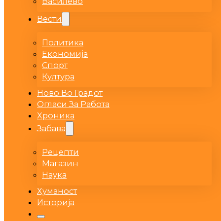
Василево
Вести
Политика
Економија
Спорт
Култура
Ново Во Градот
Огласи За Работа
Хроника
Забава
Рецепти
Магазин
Наука
Хуманост
Историја