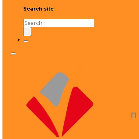
Search site
Search
×