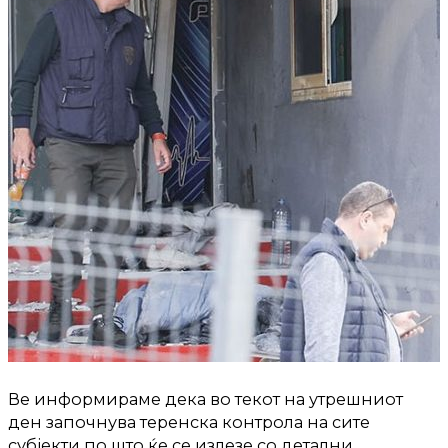
Ве информираме дека во текот на утрешниот
ден започнува теренска контрола на сите
субјекти по што ќе се излезе со детални