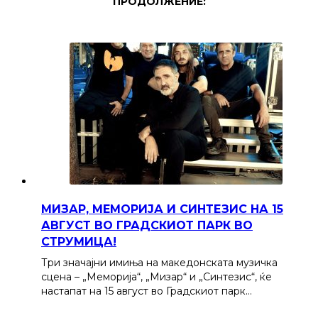
ПРОДОЛЖЕНИЕ:
МИЗАР, МЕМОРИЈА И СИНТЕЗИС НА 15
АВГУСТ ВО ГРАДСКИОТ ПАРК ВО
СТРУМИЦА!
Три значајни имиња на македонската музичка
сцена – „Меморија“, „Мизар“ и „Синтезис“, ќе
настапат на 15 август во Градскиот парк…