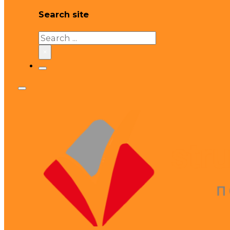
Search site
Search
×