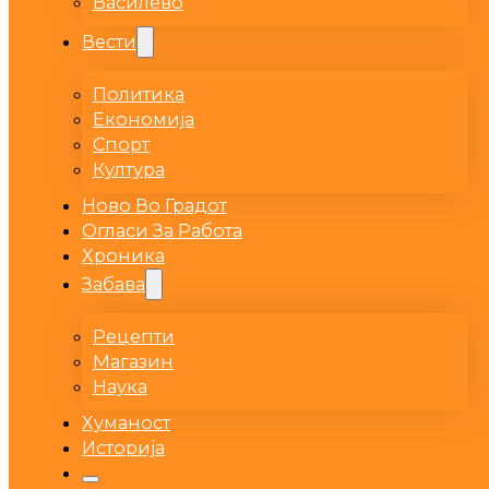
Василево
Вести
Политика
Економија
Спорт
Култура
Ново Во Градот
Огласи За Работа
Хроника
Забава
Рецепти
Магазин
Наука
Хуманост
Историја