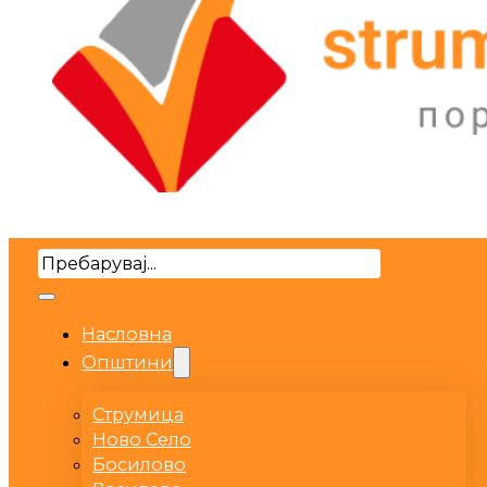
Search
Насловна
Општини
Струмица
Ново Село
Босилово