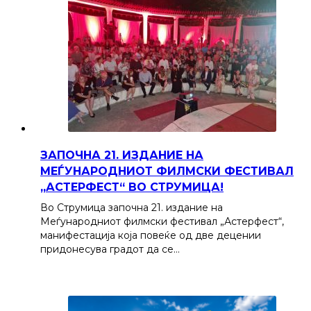
ЗАПОЧНА 21. ИЗДАНИЕ НА
МЕЃУНАРОДНИОТ ФИЛМСКИ ФЕСТИВАЛ
„АСТЕРФЕСТ“ ВО СТРУМИЦА!
Во Струмица започна 21. издание на
Меѓународниот филмски фестивал „Астерфест“,
манифестација која повеќе од две децении
придонесува градот да се…