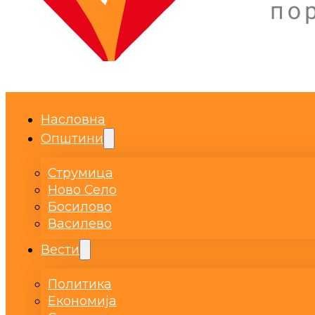
Насловна
Општини
Струмица
Ново Село
Босилово
Василево
Вести
Политика
Економија