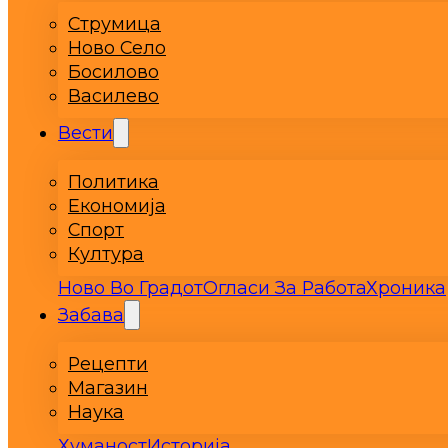
Струмица
Ново Село
Босилово
Василево
Вести
Политика
Економија
Спорт
Култура
Ново Во Градот
Огласи За Работа
Хроника
Забава
Рецепти
Магазин
Наука
Хуманост
Историја