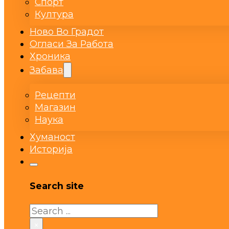
Спорт
Култура
Ново Во Градот
Огласи За Работа
Хроника
Забава
Рецепти
Магазин
Наука
Хуманост
Историја
Search site
Search
×