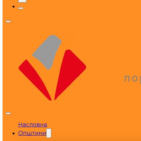
Насловна
Општини