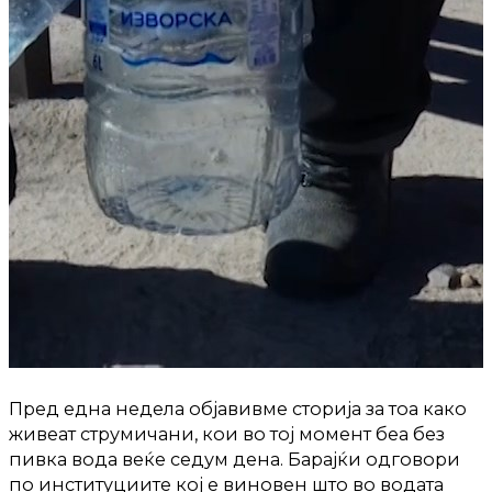
Пред една недела објавивме сторија за тоа како
живеат струмичани, кои во тој момент беа без
пивка вода веќе седум дена. Барајќи одговори
по институциите кој е виновен што во водата