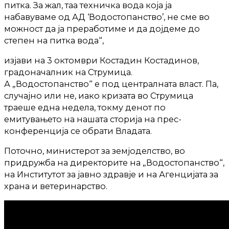
питка. За жал, таа техничка вода која ја
набавуваме од АД ‘Водостопанство’, не сме во
можност да ја преработиме и да дојдеме до
степен на питка вода“,
изјави на 3 октомври Костадин Костадинов,
градоначалник на Струмица.
А „Водостопанство“ е под централната власт. Па,
случајно или не, иако кризата во Струмица
траеше една недела, токму денот по
емитувањето на нашата сторија на прес-
конференција се обрати Владата.
Поточно, министерот за земјоделство, во
придружба на директорите на „Водостопанство“,
на Институтот за јавно здравје и на Агенцијата за
храна и ветеринарство.