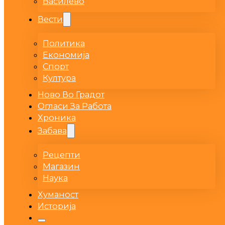
Василево
Вести
Политика
Економија
Спорт
Култура
Ново Во Градот
Огласи За Работа
Хроника
Забава
Рецепти
Магазин
Наука
Хуманост
Историја