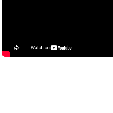
Целосната објава може да ја погледнете со
кликнување на следниот линк:
https://360stepeni.mk/video-koj-ja-mati-vodata-
vo-strumitsa/
ИЗВОР:
360 Степени
ТЕКСТОТ ПРОДОЛЖУВА ПО РЕКЛАМАТА: