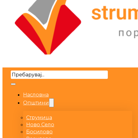
Search
Насловна
Општини
Струмица
Ново Село
Босилово