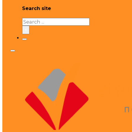
Search site
Search
×