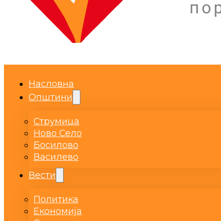
Насловна
Општини
Струмица
Ново Село
Босилово
Василево
Вести
Политика
Економија