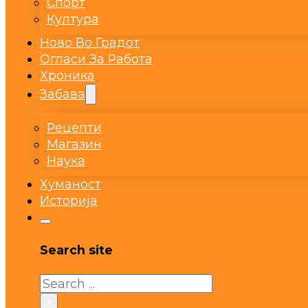
Спорт
Култура
Ново Во Градот
Огласи За Работа
Хроника
Забава
Рецепти
Магазин
Наука
Хуманост
Историја
Search site
Search
×