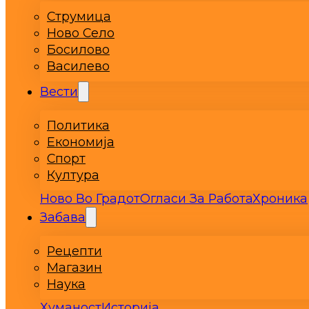
Струмица
Ново Село
Босилово
Василево
Вести
Политика
Економија
Спорт
Култура
Ново Во Градот
Огласи За Работа
Хроника
Забава
Рецепти
Магазин
Наука
Хуманост
Историја