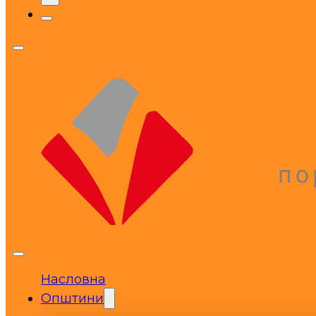
Насловна
Општини