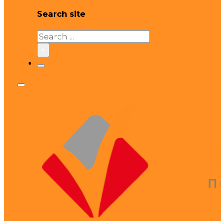
Search site
Search
×