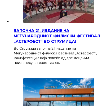
ЗАПОЧНА 21. ИЗДАНИЕ НА
МЕЃУНАРОДНИОТ ФИЛМСКИ ФЕСТИВАЛ
„АСТЕРФЕСТ“ ВО СТРУМИЦА!
Во Струмица започна 21. издание на
Меѓународниот филмски фестивал „Астерфест“,
манифестација која повеќе од две децении
придонесува градот да се…