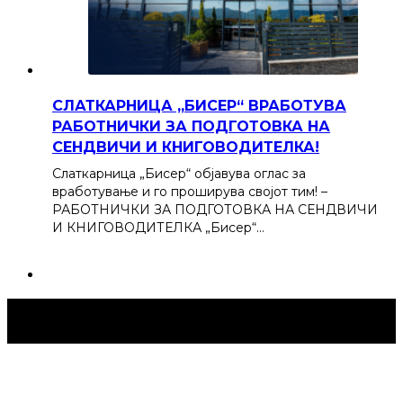
СЛАТКАРНИЦА „БИСЕР“ ВРАБОТУВА
РАБОТНИЧКИ ЗА ПОДГОТОВКА НА
СЕНДВИЧИ И КНИГОВОДИТЕЛКА!
Слаткарница „Бисер“ објавува оглас за
вработување и го проширува својот тим! –
РАБОТНИЧКИ ЗА ПОДГОТОВКА НА СЕНДВИЧИ
И КНИГОВОДИТЕЛКА „Бисер“…
Струмица Денес © 2024