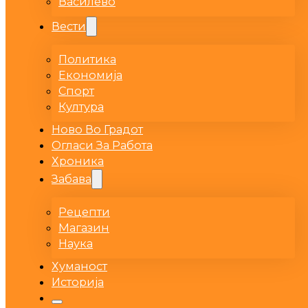
Василево
Вести
Политика
Економија
Спорт
Култура
Ново Во Градот
Огласи За Работа
Хроника
Забава
Рецепти
Магазин
Наука
Хуманост
Историја