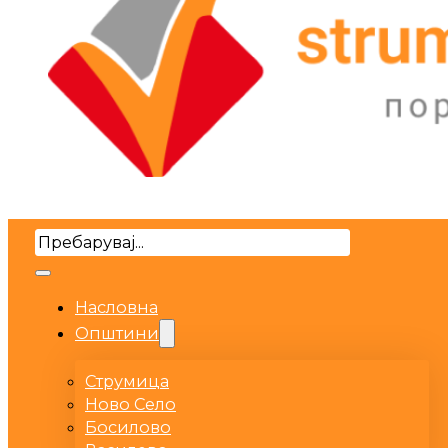
Search
Насловна
Општини
Струмица
Ново Село
Босилово