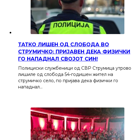
ТАТКО ЛИШЕН ОД СЛОБОДА ВО
СТРУМИЧКО: ПРИЈАВЕН ДЕКА ФИЗИЧКИ
ГО НАПАДНАЛ СВОЈОТ СИН!
Полициски службеници од СВР Струмица утрово
лишиле од слобода 54-годишен жител на
струмичко село, по пријава дека физички го
нападнал…