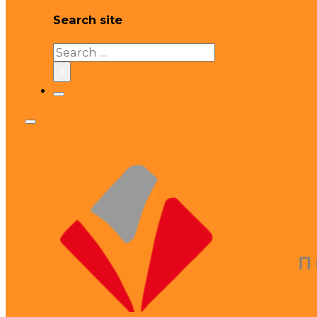
Search site
Search
×