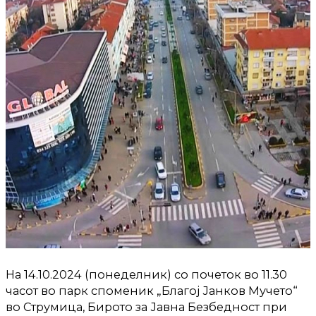
На 14.10.2024 (понеделник) со почеток во 11.30
часот во парк споменик „Благој Јанков Мучето“
во Струмица, Бирото за Јавна Безбедност при