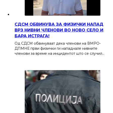
СДСМ ОБВИНУВА ЗА ФИЗИЧКИ НАПАД
ВРЗ НИВНИ ЧЛЕНОВИ ВО НОВО СЕЛО И
БАРА ИСТРАГА!
Од СДСМ обвинуваат дека членови на ВМРО-
ДПМНЕ први физички ги нападнале нивните
членови за време на инцидентот што се случил…