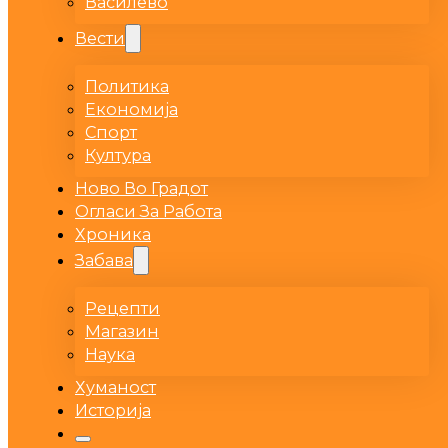
Василево
Вести
Политика
Економија
Спорт
Култура
Ново Во Градот
Огласи За Работа
Хроника
Забава
Рецепти
Магазин
Наука
Хуманост
Историја