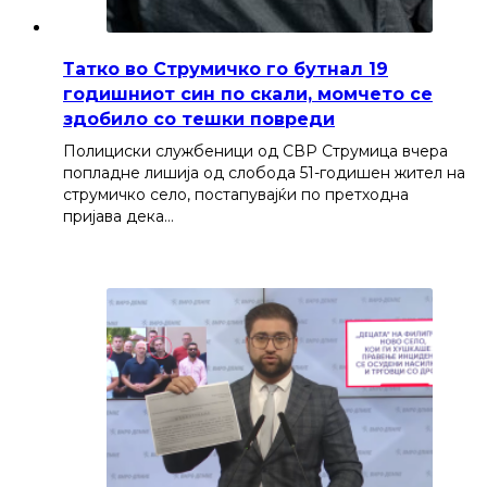
Татко во Струмичко го бутнал 19
годишниот син по скали, момчето се
здобило со тешки повреди
Полициски службеници од СВР Струмица вчера
попладне лишија од слобода 51-годишен жител на
струмичко село, постапувајќи по претходна
пријава дека…