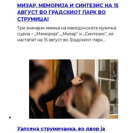
МИЗАР, МЕМОРИЈА И СИНТЕЗИС НА 15
АВГУСТ ВО ГРАДСКИОТ ПАРК ВО
СТРУМИЦА!
Три значајни имиња на македонската музичка
сцена – „Меморија“, „Мизар“ и „Синтезис“, ќе
настапат на 15 август во Градскиот парк…
Уапсена струмичанка, во двор ја