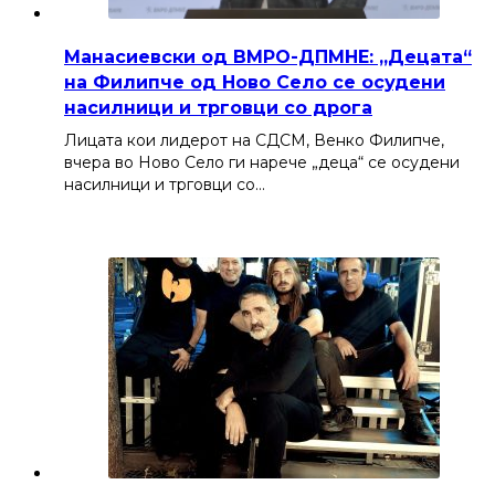
Манасиевски од ВМРО-ДПМНЕ: „Децата“
на Филипче од Ново Село се осудени
насилници и трговци со дрога
Лицата кои лидерот на СДСМ, Венко Филипче,
вчера во Ново Село ги нарече „деца“ се осудени
насилници и трговци со…