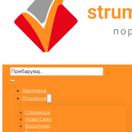
Search
Насловна
Општини
Струмица
Ново Село
Босилово