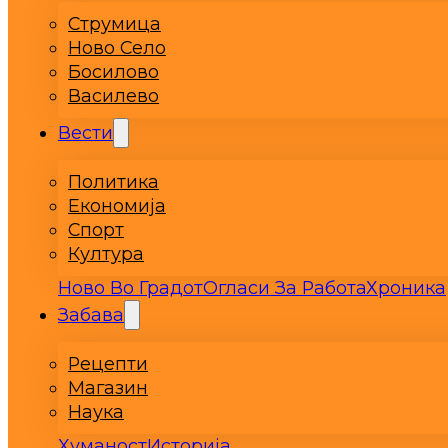
Струмица
Ново Село
Босилово
Василево
Вести
Политика
Економија
Спорт
Култура
Ново Во Градот
Огласи За Работа
Хроника
Забава
Рецепти
Магазин
Наука
Хуманост
Историја