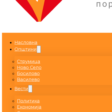
Насловна
Општини
Струмица
Ново Село
Босилово
Василево
Вести
Политика
Економија