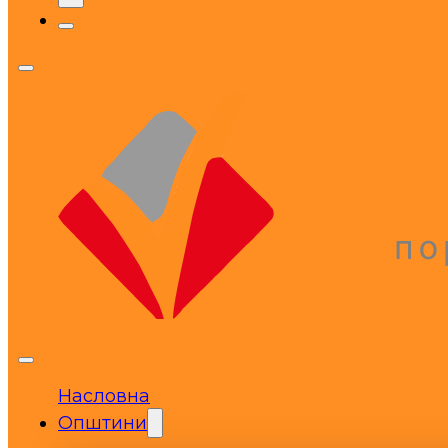
Насловна
Општини