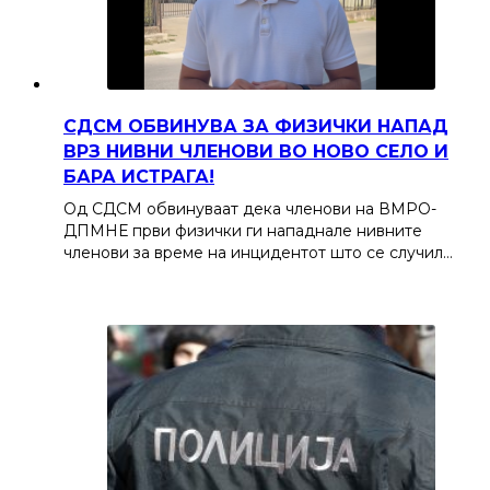
СДСМ ОБВИНУВА ЗА ФИЗИЧКИ НАПАД
ВРЗ НИВНИ ЧЛЕНОВИ ВО НОВО СЕЛО И
БАРА ИСТРАГА!
Од СДСМ обвинуваат дека членови на ВМРО-
ДПМНЕ први физички ги нападнале нивните
членови за време на инцидентот што се случил…