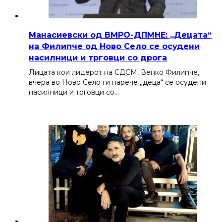
Манасиевски од ВМРО-ДПМНЕ: „Децата“
на Филипче од Ново Село се осудени
насилници и трговци со дрога
Лицата кои лидерот на СДСМ, Венко Филипче,
вчера во Ново Село ги нарече „деца“ се осудени
насилници и трговци со…