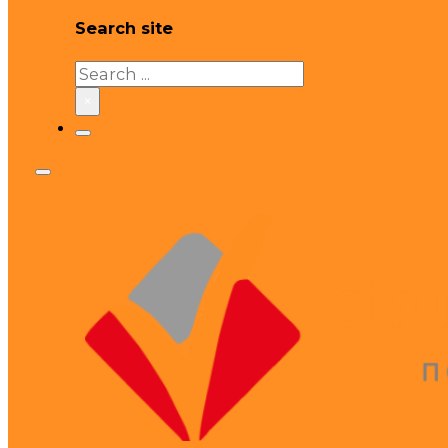
Search site
Search
×