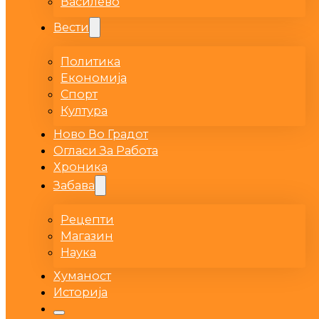
Василево
Вести
Политика
Економија
Спорт
Култура
Ново Во Градот
Огласи За Работа
Хроника
Забава
Рецепти
Магазин
Наука
Хуманост
Историја