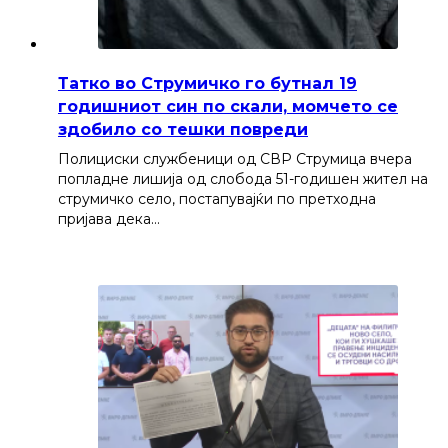
Татко во Струмичко го бутнал 19
годишниот син по скали, момчето се
здобило со тешки повреди
Полициски службеници од СВР Струмица вчера
попладне лишија од слобода 51-годишен жител на
струмичко село, постапувајќи по претходна
пријава дека…