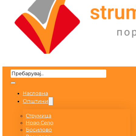
Search
Насловна
Општини
Струмица
Ново Село
Босилово