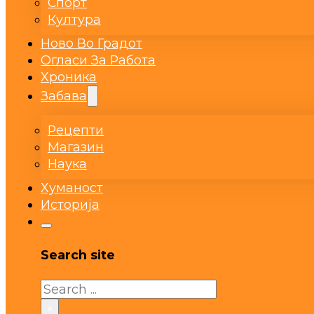
Спорт
Култура
Ново Во Градот
Огласи За Работа
Хроника
Забава
Рецепти
Магазин
Наука
Хуманост
Историја
Search site
Search
×