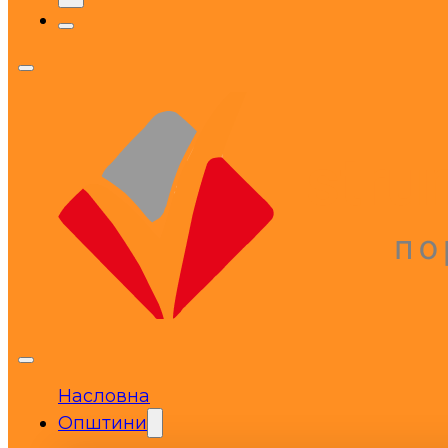
Насловна
Општини