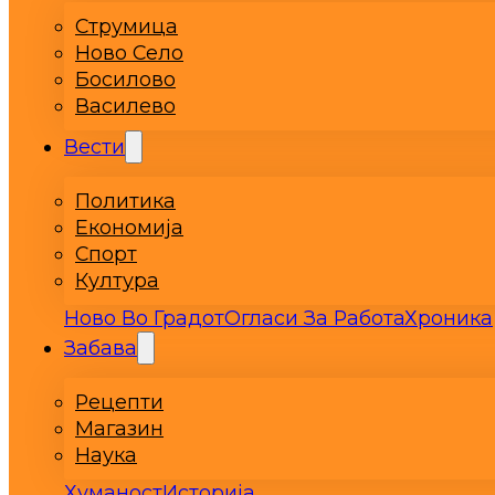
Струмица
Ново Село
Босилово
Василево
Вести
Политика
Економија
Спорт
Култура
Ново Во Градот
Огласи За Работа
Хроника
Забава
Рецепти
Магазин
Наука
Хуманост
Историја