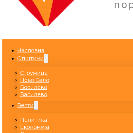
Насловна
Општини
Струмица
Ново Село
Босилово
Василево
Вести
Политика
Економија