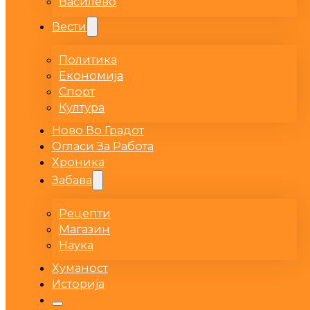
Василево
Вести
Политика
Економија
Спорт
Култура
Ново Во Градот
Огласи За Работа
Хроника
Забава
Рецепти
Магазин
Наука
Хуманост
Историја