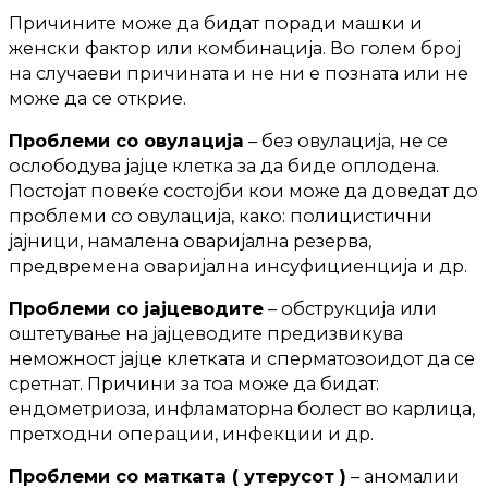
Причините може да бидат поради машки и
женски фактор или комбинација. Во голем број
на случаеви причината и не ни е позната или не
може да се открие.
Проблеми со овулација
– без овулација, не се
ослободува јајце клетка за да биде оплодена.
Постојат повеќе состојби кои може да доведат до
проблеми со овулација, како: полицистични
јајници, намалена оваријална резерва,
предвремена оваријална инсуфициенција и др.
Проблеми со јајцеводите
– обструкција или
оштетување на јајцеводите предизвикува
неможност јајце клетката и сперматозоидот да се
сретнат. Причини за тоа може да бидат:
ендометриоза, инфламаторна болест во карлица,
претходни операции, инфекции и др.
Проблеми со матката ( утерусот )
– аномалии