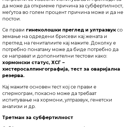
да може да откриеме причина за субфертилност,
меѓутоа во голем процент причина може и да не
постои.
Се прави
гинеколошки преглед
и ултразвук
со
земање на одредени брисеви кај жената и
преглед на гениталиите кај мажите. Доколку е
потребно понатаму може да биде потребно да
се направат и дополнителни тестови како:
хормонски статус, ХСГ –
хистеросалпингографија, тест за оваријална
резерва.
Кај мажите основен тест кој се прави е
спермограм, покасно може да требаат
испитување на хормони, ултразвук, генетски
анализи и др.
Третман за субфертилност