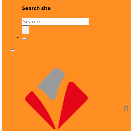
Search site
Search
×