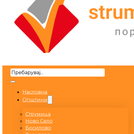
Search
Насловна
Општини
Струмица
Ново Село
Босилово