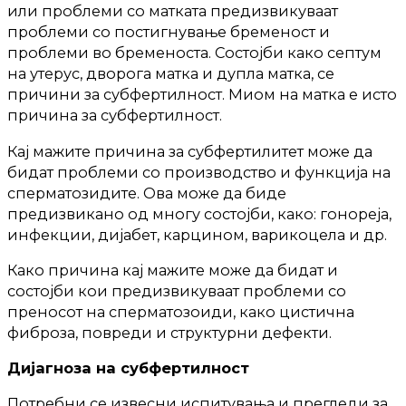
или проблеми со матката предизвикуваат
проблеми со постигнување бременост и
проблеми во бременоста. Состојби како септум
на утерус, дворога матка и дупла матка, се
причини за субфертилност. Миом на матка е исто
причина за субфертилност.
Кај мажите причина за субфертилитет може да
бидат проблеми со производство и функција на
сперматозидите. Ова може да биде
предизвикано од многу состојби, како: гонореја,
инфекции, дијабет, карцином, варикоцела и др.
Како причина кај мажите може да бидат и
состојби кои предизвикуваат проблеми со
преносот на сперматозоиди, како цистична
фиброза, повреди и структурни дефекти.
Дијагноза на субфертилност
Потребни се извесни испитувања и прегледи за