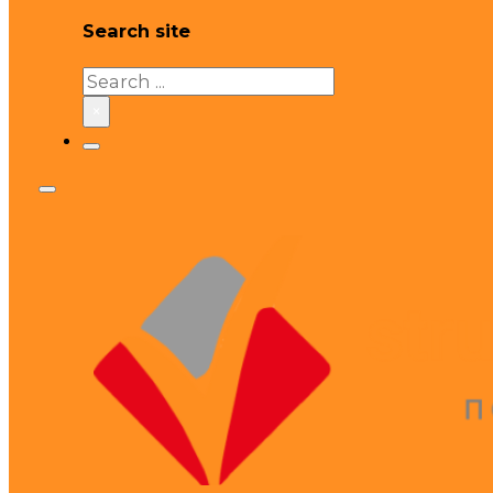
Search site
Search
×