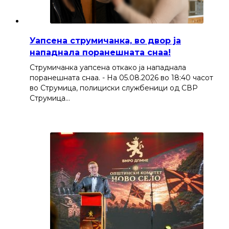
Уапсена струмичанка, во двор ја
нападнала поранешната снаа!
Струмичанка уапсена откако ја нападнала
поранешната снаа. - На 05.08.2026 во 18:40 часот
во Струмица, полициски службеници од СВР
Струмица…