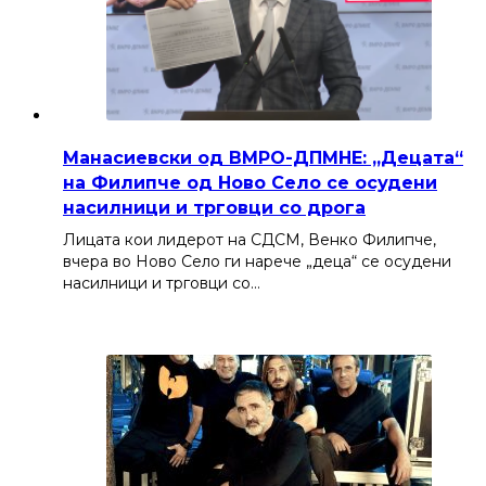
Манасиевски од ВМРО-ДПМНЕ: „Децата“
на Филипче од Ново Село се осудени
насилници и трговци со дрога
Лицата кои лидерот на СДСМ, Венко Филипче,
вчера во Ново Село ги нарече „деца“ се осудени
насилници и трговци со…