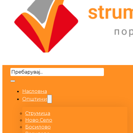
Search
Насловна
Општини
Струмица
Ново Село
Босилово