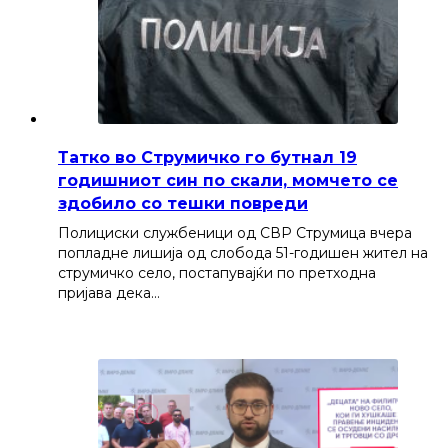
Татко во Струмичко го бутнал 19
годишниот син по скали, момчето се
здобило со тешки повреди
Полициски службеници од СВР Струмица вчера
попладне лишија од слобода 51-годишен жител на
струмичко село, постапувајќи по претходна
пријава дека…