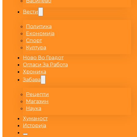
Василево
Вести
Политика
Економија
Спорт
Култура
Ново Во Градот
Огласи За Работа
Хроника
Забава
Рецепти
Магазин
Наука
Хуманост
Историја