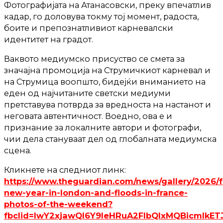
Фотографијата на Атанасовски, преку впечатлив
кадар, го доловува токму тој момент, радоста,
боите и препознатливиот карневалски
идентитет на градот.
Ваквото медиумско присуство се смета за
значајна промоција на Струмичкиот карневал и
на Струмица воопшто, бидејќи вниманието на
еден од најчитаните светски медиуми
претставува потврда за вредноста на настанот и
неговата автентичност. Воедно, ова е и
признание за локалните автори и фотографи,
чии дела стануваат дел од глобалната медиумска
сцена.
Кликнете на следниот линк:
https://www.theguardian.com/news/gallery/2026/f
new-year-in-london-and-floods-in-france-
photos-of-the-weekend?
fbclid=IwY2xjawQI6Y9leHRuA2FlbQIxMQBicm