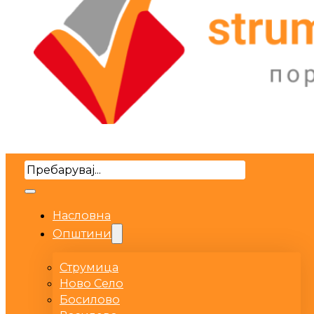
Search
Насловна
Општини
Струмица
Ново Село
Босилово