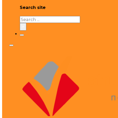
Search site
Search
×