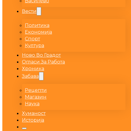
Василево
Вести
Политика
Економија
Спорт
Култура
Ново Во Градот
Огласи За Работа
Хроника
Забава
Рецепти
Магазин
Наука
Хуманост
Историја