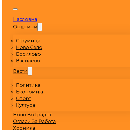
Насловна
Општини
Струмица
Ново Село
Босилово
Василево
Вести
Политика
Економија
Спорт
Култура
Ново Во Градот
Огласи За Работа
Хроника