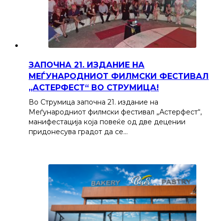
ЗАПОЧНА 21. ИЗДАНИЕ НА
МЕЃУНАРОДНИОТ ФИЛМСКИ ФЕСТИВАЛ
„АСТЕРФЕСТ“ ВО СТРУМИЦА!
Во Струмица започна 21. издание на
Меѓународниот филмски фестивал „Астерфест“,
манифестација која повеќе од две децении
придонесува градот да се…