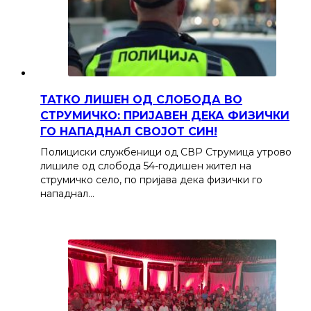
ТАТКО ЛИШЕН ОД СЛОБОДА ВО
СТРУМИЧКО: ПРИЈАВЕН ДЕКА ФИЗИЧКИ
ГО НАПАДНАЛ СВОЈОТ СИН!
Полициски службеници од СВР Струмица утрово
лишиле од слобода 54-годишен жител на
струмичко село, по пријава дека физички го
нападнал…