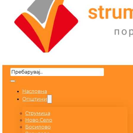
Search
Насловна
Општини
Струмица
Ново Село
Босилово