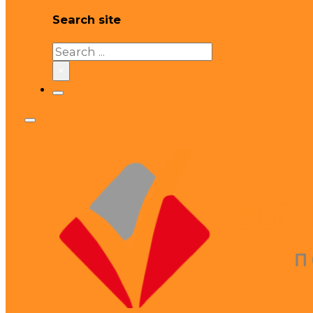
Search site
Search
×