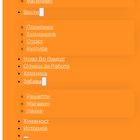
Василево
Вести
Политика
Економија
Спорт
Култура
Ново Во Градот
Огласи За Работа
Хроника
Забава
Рецепти
Магазин
Наука
Хуманост
Историја