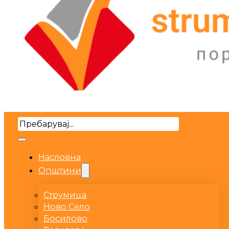
Search
Насловна
Општини
Струмица
Ново Село
Босилово