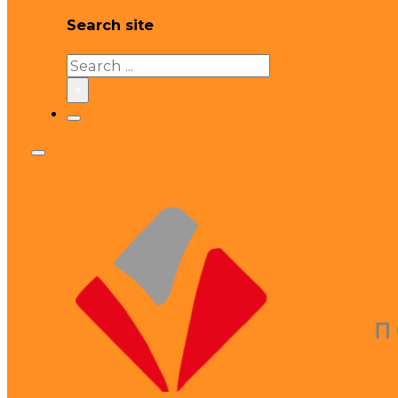
Search site
Search
×