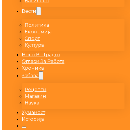
Василево
Вести
Политика
Економија
Спорт
Култура
Ново Во Градот
Огласи За Работа
Хроника
Забава
Рецепти
Магазин
Наука
Хуманост
Историја