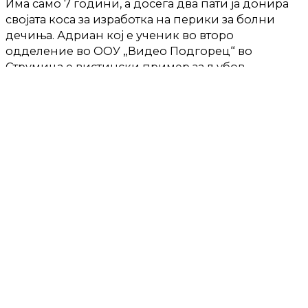
Има само 7 години, а досега два пати ја донира
својата коса за изработка на перики за болни
дечиња. Адриан кој е ученик во второ
одделение во ООУ „Видео Подгорец“ во
Струмица е вистински пример за љубов,
хуманост и инспирација за многу дечиња, па и
повозрасни.
„Кога прв пат ја донираше косата имаше 4
години и дотогаш никогаш ја немаше скратено.
А од тогаш ја растеше косата со намера да
израсне доволно долго па да може повторно да
ја донира“, ни раскажа Ксенија, мајката на
Адриан.
Целосната вест може да ја погледнете со
кликнување на следниот линк:
https://zenskimagazin.mk/strumichancheto-ima-
samo-7-godini-a-dosega-dva-pati-ja-donira-
svojata-kosa-za-izrabotka-na-periki-za-bolni-