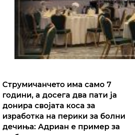
Струмичанчето има само 7
години, а досега два пати ја
донира својата коса за
изработка на перики за болни
дечиња: Адриан е пример за