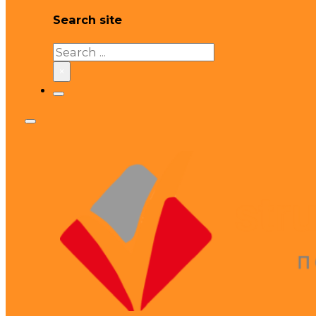
Search site
Search
×