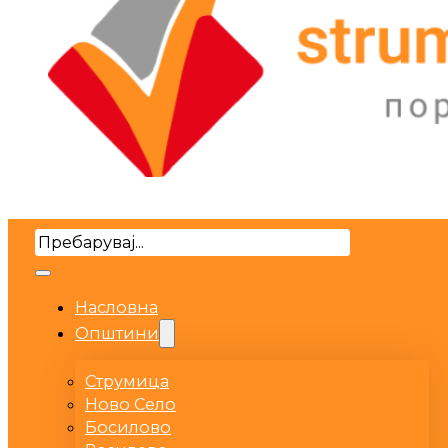
Search
Насловна
Општини
Струмица
Ново Село
Босилово