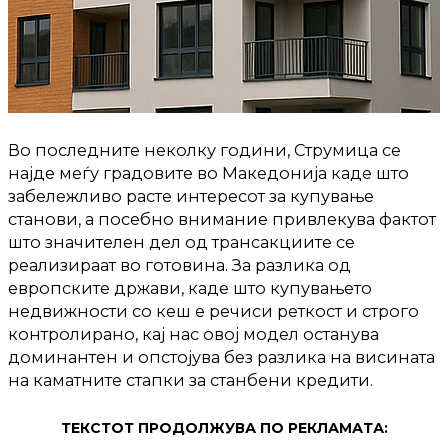
Во последните неколку години, Струмица се
најде меѓу градовите во Македонија каде што
забележливо расте интересот за купување
станови, а посебно внимание привлекува фактот
што значителен дел од трансакциите се
реализираат во готовина. За разлика од
европските држави, каде што купувањето
недвижности со кеш е речиси реткост и строго
контролирано, кај нас овој модел останува
доминантен и опстојува без разлика на висината
на каматните стапки за станбени кредити.
ТЕКСТОТ ПРОДОЛЖУВА ПО РЕКЛАМАТА: