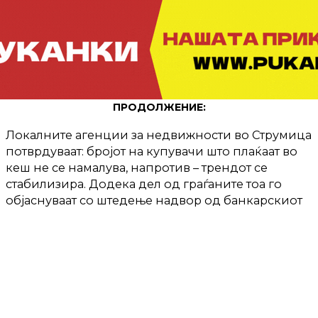
ПРОДОЛЖЕНИЕ:
Локалните агенции за недвижности во Струмица
потврдуваат: бројот на купувачи што плаќаат во
кеш не се намалува, напротив – трендот се
стабилизира. Додека дел од граѓаните тоа го
објаснуваат со штедење надвор од банкарскиот
систем, експертите се посериозни и
предупредуваат дека не секогаш потеклото на
парите е транспарентно.
Паралелно, Управата за јавни приходи најави
дека ќе ги заостри контролите за продажби во
кеш, реална вредност на становите и