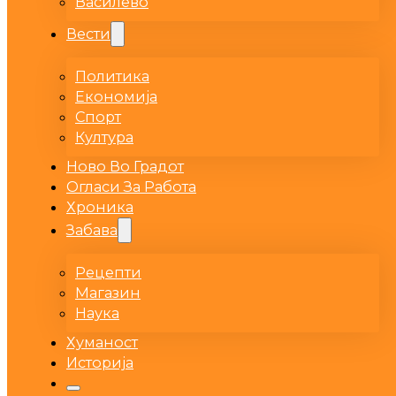
Василево
Вести
Политика
Економија
Спорт
Култура
Ново Во Градот
Огласи За Работа
Хроника
Забава
Рецепти
Магазин
Наука
Хуманост
Историја