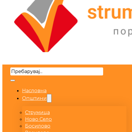
Search
Насловна
Општини
Струмица
Ново Село
Босилово