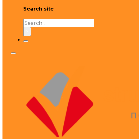
Search site
Search
×