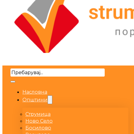
Search
Насловна
Општини
Струмица
Ново Село
Босилово