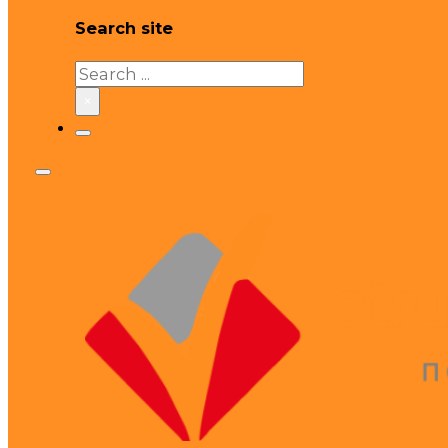
Search site
Search
×