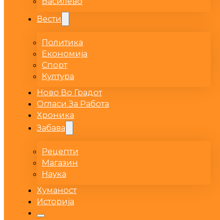
Василево
Вести
Политика
Економија
Спорт
Култура
Ново Во Градот
Огласи За Работа
Хроника
Забава
Рецепти
Магазин
Наука
Хуманост
Историја