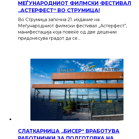
МЕЃУНАРОДНИОТ ФИЛМСКИ ФЕСТИВАЛ
„АСТЕРФЕСТ“ ВО СТРУМИЦА!
Во Струмица започна 21. издание на
Меѓународниот филмски фестивал „Астерфест“,
манифестација која повеќе од две децении
придонесува градот да се…
СЛАТКАРНИЦА „БИСЕР“ ВРАБОТУВА
РАБОТНИЧКИ ЗА ПОДГОТОВКА НА