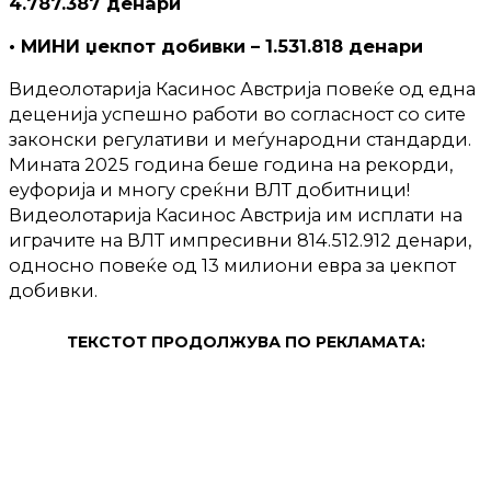
4.787.387 денари
• МИНИ џекпот добивки – 1.531.818 денари
Видеолотарија Касинос Австрија повеќе од една
деценија успешно работи во согласност со сите
законски регулативи и меѓународни стандарди.
Мината 2025 година беше година на рекорди,
еуфорија и многу среќни ВЛТ добитници!
Видеолотарија Касинос Австрија им исплати на
играчите на ВЛТ импресивни 814.512.912 денари,
односно повеќе од 13 милиони евра за џекпот
добивки.
ТЕКСТОТ ПРОДОЛЖУВА ПО РЕКЛАМАТА: