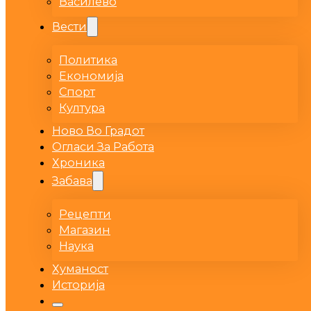
Василево
Вести
Политика
Економија
Спорт
Култура
Ново Во Градот
Огласи За Работа
Хроника
Забава
Рецепти
Магазин
Наука
Хуманост
Историја