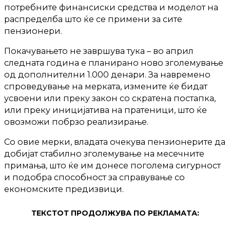
потребните финансиски средства и моделот на
распределба што ќе се примени за сите
пензионери.
Покачувањето не завршува тука – во април
следната година е планирано ново зголемување
од дополнителни 1.000 денари. За навремено
спроведување на мерката, измените ќе бидат
усвоени или преку закон со скратена постапка,
или преку иницијатива на пратеници, што ќе
овозможи побрзо реализирање.
Со овие мерки, владата очекува пензионерите да
добијат стабилно зголемување на месечните
примања, што ќе им донесе поголема сигурност
и подобра способност за справување со
економските предизвици.
ТЕКСТОТ ПРОДОЛЖУВА ПО РЕКЛАМАТА: