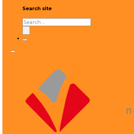
Search site
Search
×