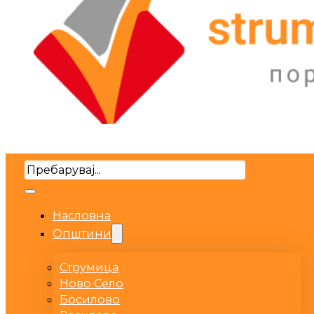
Search
Насловна
Општини
Струмица
Ново Село
Босилово