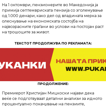
На 1 октомври, пензионерите во Македонија ја
примија септемвриската пензија со зголемување
од 1.000 денари, како дел од владината мерка за
олеснување на економската состојба на
највозрасните граѓани во услови на постојан раст
на трошоците за живот.
ТЕКСТОТ ПРОДОЛЖУВА ПО РЕКЛАМАТА:
ПРОДОЛЖЕНИЕ:
Премиерот Христијан Мицкоски најави дека
веќе се подготвуваат детални анализи за идното
процентуално покачување на пензиите,