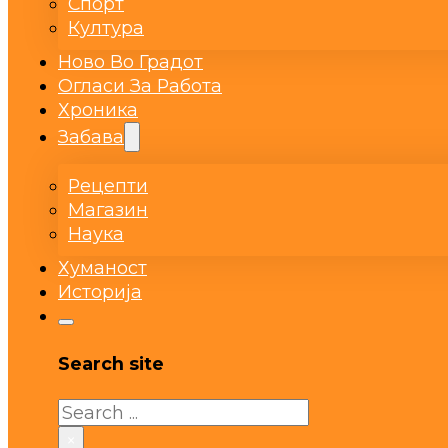
Спорт
Култура
Ново Во Градот
Огласи За Работа
Хроника
Забава
Рецепти
Магазин
Наука
Хуманост
Историја
Search site
Search
×