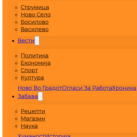
Струмица
Ново Село
Босилово
Василево
Вести
Политика
Економија
Спорт
Култура
Ново Во Градот
Огласи За Работа
Хроника
Забава
Рецепти
Магазин
Наука
Хуманост
Историја