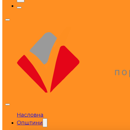
Насловна
Општини