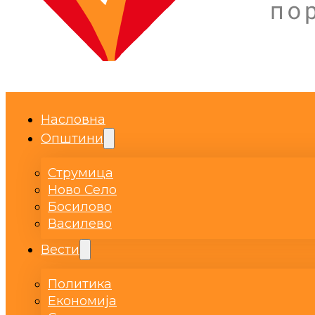
Насловна
Општини
Струмица
Ново Село
Босилово
Василево
Вести
Политика
Економија