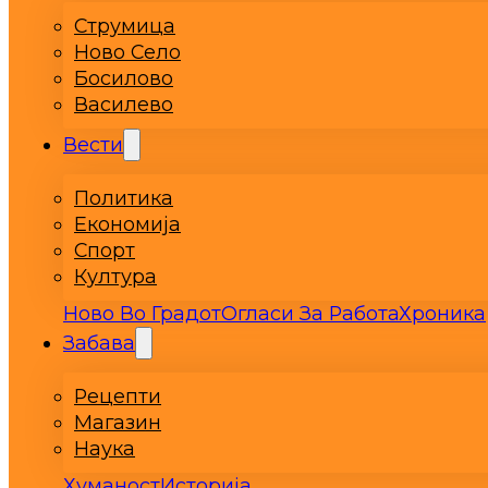
Струмица
Ново Село
Босилово
Василево
Вести
Политика
Економија
Спорт
Култура
Ново Во Градот
Огласи За Работа
Хроника
Забава
Рецепти
Магазин
Наука
Хуманост
Историја