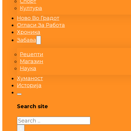
Спорт
Култура
Ново Во Градот
Огласи За Работа
Хроника
Забава
Рецепти
Магазин
Наука
Хуманост
Историја
Search site
Search
×