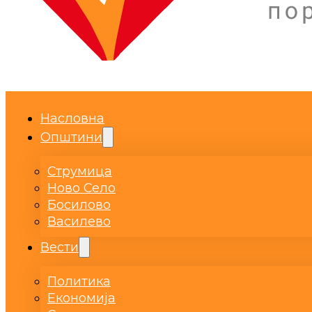
Насловна
Општини
Струмица
Ново Село
Босилово
Василево
Вести
Политика
Економија