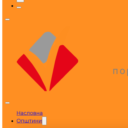
Насловна
Општини