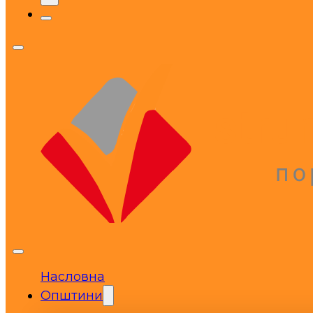
Насловна
Општини