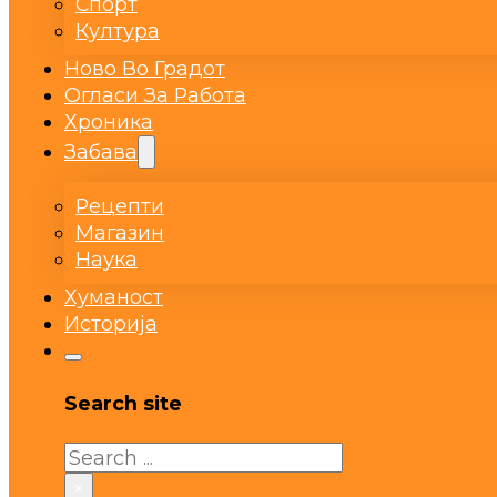
Спорт
Култура
Ново Во Градот
Огласи За Работа
Хроника
Забава
Рецепти
Магазин
Наука
Хуманост
Историја
Search site
Search
×