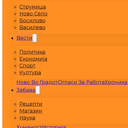
Струмица
Ново Село
Босилово
Василево
Вести
Политика
Економија
Спорт
Култура
Ново Во Градот
Огласи За Работа
Хроника
Забава
Рецепти
Магазин
Наука
Хуманост
Историја