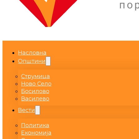
Насловна
Општини
Струмица
Ново Село
Босилово
Василево
Вести
Политика
Економија