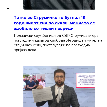
Татко во Струмичко го бутнал 19
годишниот син по скали, момчето се
здобило со тешки повреди
Полициски службеници од СВР Струмица вчера
попладне лишија од слобода 51-годишен жител на
струмичко село, постапувајќи по претходна
пријава дека…