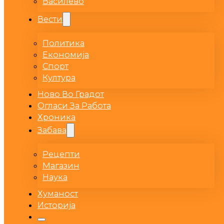
Василево
Вести
Политика
Економија
Спорт
Култура
Ново Во Градот
Огласи За Работа
Хроника
Забава
Рецепти
Магазин
Наука
Хуманост
Историја