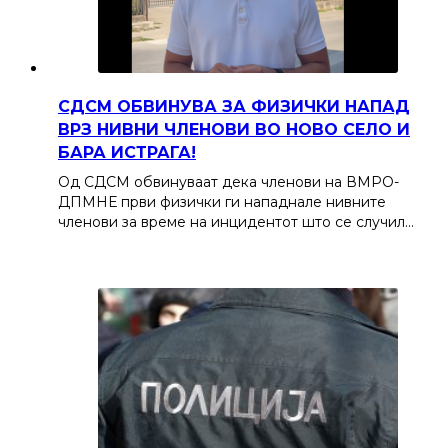
СДСМ ОБВИНУВА ЗА ФИЗИЧКИ НАПАД
ВРЗ НИВНИ ЧЛЕНОВИ ВО НОВО СЕЛО И
БАРА ИСТРАГА!
Од СДСМ обвинуваат дека членови на ВМРО-
ДПМНЕ први физички ги нападнале нивните
членови за време на инцидентот што се случил…