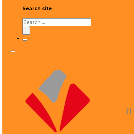
Search site
Search
×