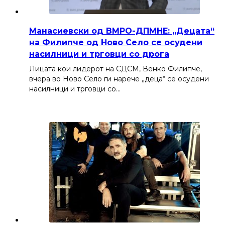
Манасиевски од ВМРО-ДПМНЕ: „Децата“
на Филипче од Ново Село се осудени
насилници и трговци со дрога
Лицата кои лидерот на СДСМ, Венко Филипче,
вчера во Ново Село ги нарече „деца“ се осудени
насилници и трговци со…