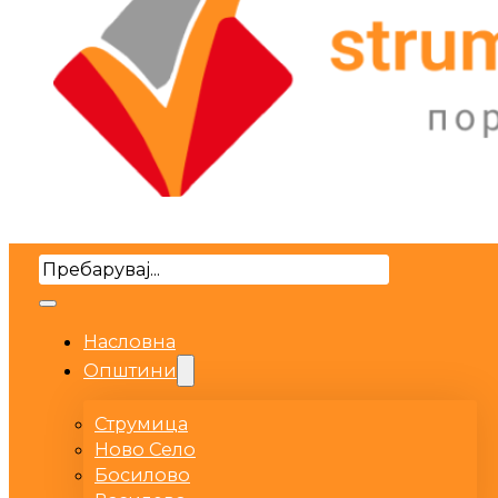
Search
Насловна
Општини
Струмица
Ново Село
Босилово