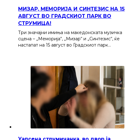
МИЗАР, МЕМОРИЈА И СИНТЕЗИС НА 15
АВГУСТ ВО ГРАДСКИОТ ПАРК ВО
СТРУМИЦА!
Три значајни имиња на македонската музичка
сцена – „Меморија“, „Мизар“ и „Синтезис“, ќе
настапат на 15 август во Градскиот парк…
Уапсена струмичанка, во двор ја