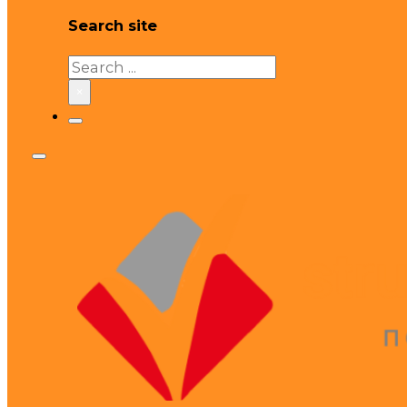
Search site
Search
×