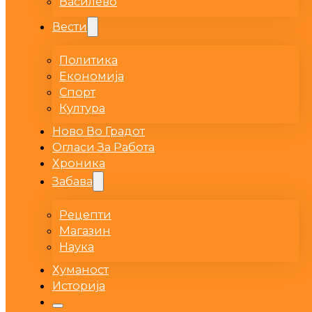
Василево
Вести
Политика
Економија
Спорт
Култура
Ново Во Градот
Огласи За Работа
Хроника
Забава
Рецепти
Магазин
Наука
Хуманост
Историја