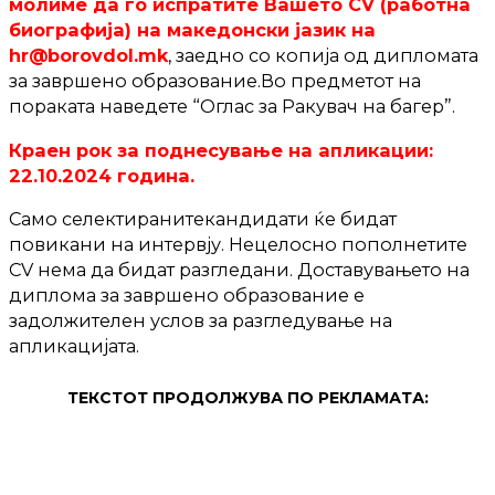
молиме да го испратите Вашето CV (работна
биографија) на македонски јазик на
hr@borovdol.mk
, заедно со копија од дипломата
за завршено образование.Во предметот на
пораката наведете “Оглас за Ракувач на багер”.
Краен рок за поднесување на апликации:
22.10.2024 година.
Само селектиранитекандидати ќе бидат
повикани на интервју. Нецелосно пополнетите
CV нема да бидат разгледани. Доставувањето на
диплома за завршено образование е
задолжителен услов за разгледување на
апликацијата.
ТЕКСТОТ ПРОДОЛЖУВА ПО РЕКЛАМАТА: