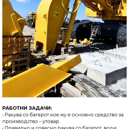
РАБОТНИ ЗАДАЧИ:
• Ракува со багерот кое му е основно средство за
производство – утовар
• Правилно и совесно ракува со багерот, води