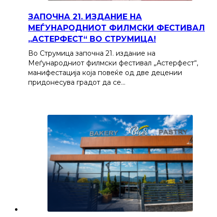
ЗАПОЧНА 21. ИЗДАНИЕ НА
МЕЃУНАРОДНИОТ ФИЛМСКИ ФЕСТИВАЛ
„АСТЕРФЕСТ“ ВО СТРУМИЦА!
Во Струмица започна 21. издание на
Меѓународниот филмски фестивал „Астерфест“,
манифестација која повеќе од две децении
придонесува градот да се…