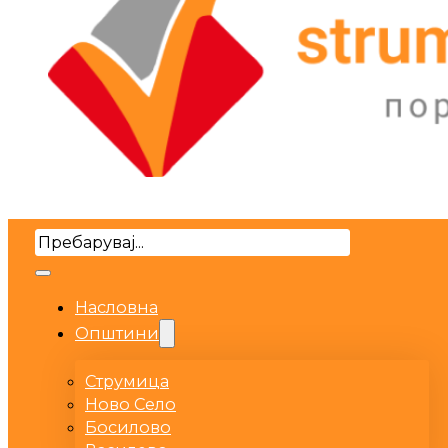
Search
Насловна
Општини
Струмица
Ново Село
Босилово