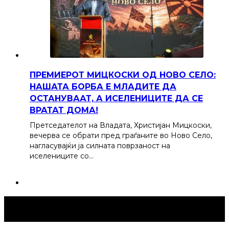
ПРЕМИЕРОТ МИЦКОСКИ ОД НОВО СЕЛО:
НАШАТА БОРБА Е МЛАДИТЕ ДА
ОСТАНУВААТ, А ИСЕЛЕНИЦИТЕ ДА СЕ
ВРАТАТ ДОМА!
Претседателот на Владата, Христијан Мицкоски,
вечерва се обрати пред граѓаните во Ново Село,
нагласувајќи ја силната поврзаност на
иселениците со…
Струмица Денес © 2024