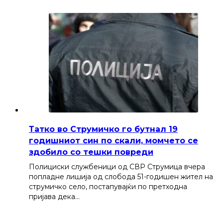
Татко во Струмичко го бутнал 19
годишниот син по скали, момчето се
здобило со тешки повреди
Полициски службеници од СВР Струмица вчера
попладне лишија од слобода 51-годишен жител на
струмичко село, постапувајќи по претходна
пријава дека…