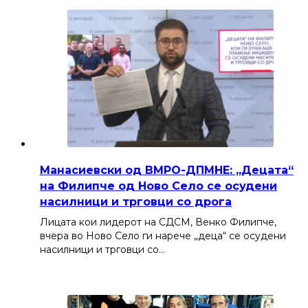
Манасиевски од ВМРО-ДПМНЕ: „Децата“
на Филипче од Ново Село се осудени
насилници и трговци со дрога
Лицата кои лидерот на СДСМ, Венко Филипче,
вчера во Ново Село ги нарече „деца“ се осудени
насилници и трговци со…