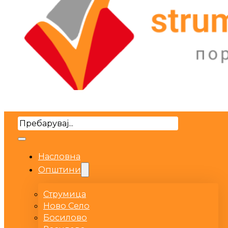
Search
Насловна
Општини
Струмица
Ново Село
Босилово