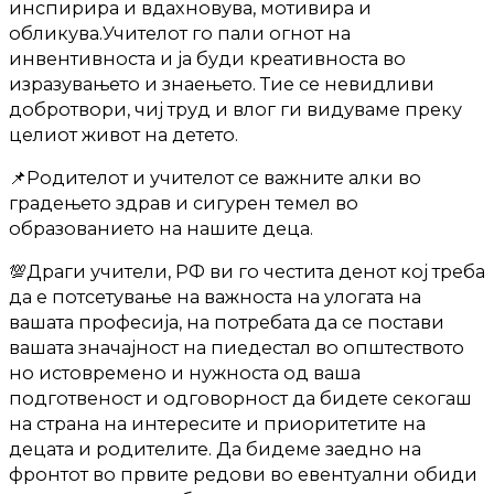
инспирира и вдахновува, мотивира и
обликува.Учителот го пали огнот на
инвентивноста и ја буди креативноста во
изразувањето и знаењето. Тие се невидливи
добротвори, чиј труд и влог ги видуваме преку
целиот живот на детето.
📌Родителот и учителот се важните алки во
градењето здрав и сигурен темел во
образованието на нашите деца.
💯Драги учители, РФ ви го честита денот кој треба
да е потсетување на важноста на улогата на
вашата професија, на потребата да се постави
вашата значајност на пиедестал во општеството
но истовремено и нужноста од ваша
подготвеност и одговорност да бидете секогаш
на страна на интересите и приоритетите на
децата и родителите. Да бидеме заедно на
фронтот во првите редови во евентуални обиди