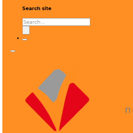
Search site
Search
×