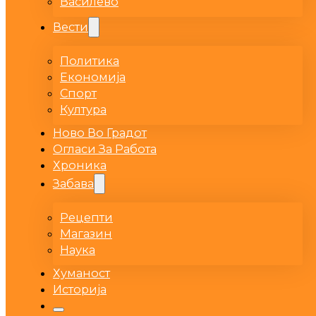
Василево
Вести
Политика
Економија
Спорт
Култура
Ново Во Градот
Огласи За Работа
Хроника
Забава
Рецепти
Магазин
Наука
Хуманост
Историја