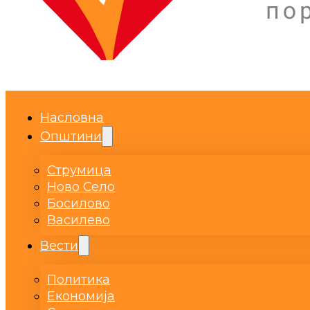
Насловна
Општини
Струмица
Ново Село
Босилово
Василево
Вести
Политика
Економија