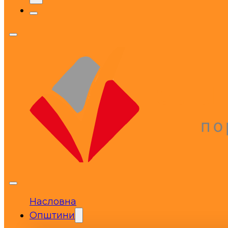
Насловна
Општини