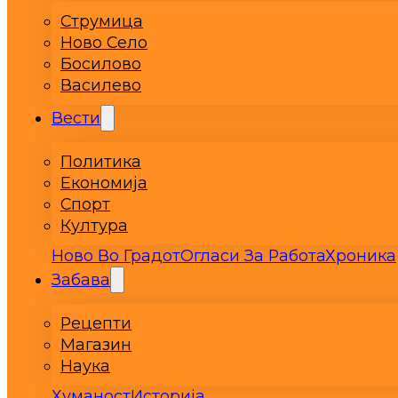
Струмица
Ново Село
Босилово
Василево
Вести
Политика
Економија
Спорт
Култура
Ново Во Градот
Огласи За Работа
Хроника
Забава
Рецепти
Магазин
Наука
Хуманост
Историја