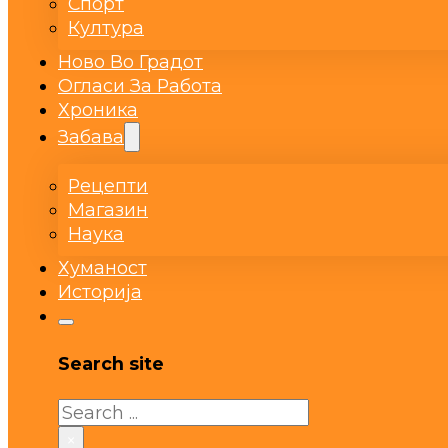
Спорт
Култура
Ново Во Градот
Огласи За Работа
Хроника
Забава
Рецепти
Магазин
Наука
Хуманост
Историја
Search site
Search
×