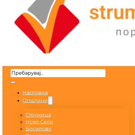
Search
Насловна
Општини
Струмица
Ново Село
Босилово