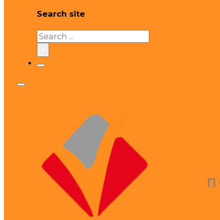
Search site
Search
×