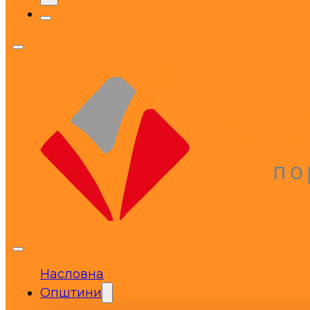
Насловна
Општини