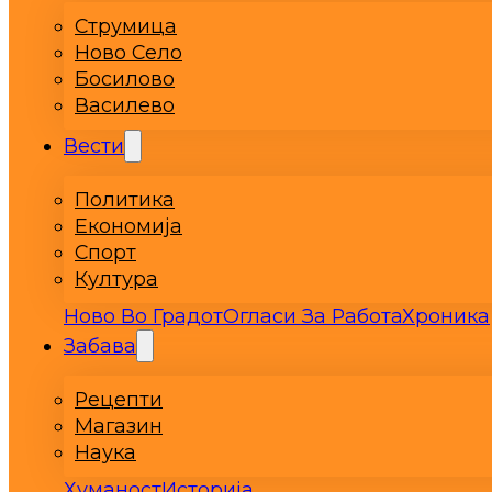
Струмица
Ново Село
Босилово
Василево
Вести
Политика
Економија
Спорт
Култура
Ново Во Градот
Огласи За Работа
Хроника
Забава
Рецепти
Магазин
Наука
Хуманост
Историја