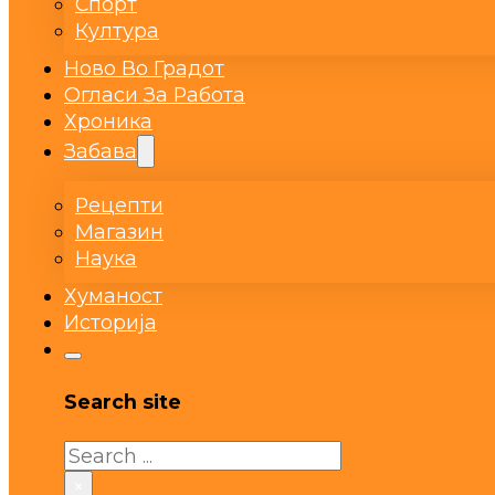
Спорт
Култура
Ново Во Градот
Огласи За Работа
Хроника
Забава
Рецепти
Магазин
Наука
Хуманост
Историја
Search site
Search
×