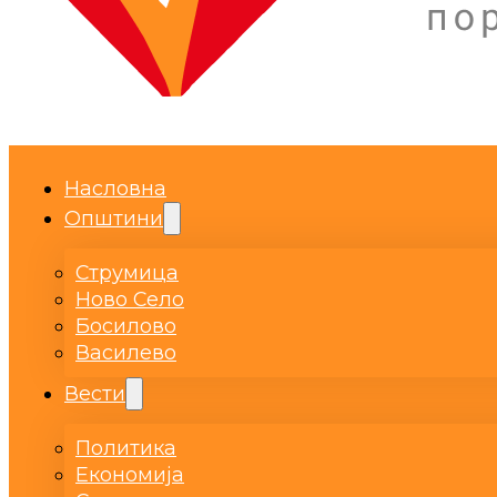
Насловна
Општини
Струмица
Ново Село
Босилово
Василево
Вести
Политика
Економија