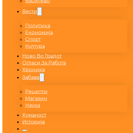
Василево
Вести
Политика
Економија
Спорт
Култура
Ново Во Градот
Огласи За Работа
Хроника
Забава
Рецепти
Магазин
Наука
Хуманост
Историја