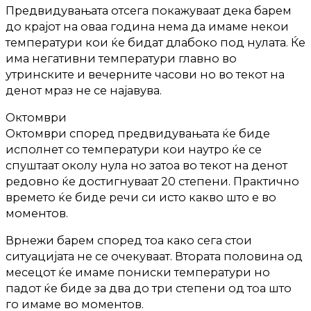
Предвидувањата отсега покажуваат дека барем
до крајот на оваа година нема да имаме некои
температури кои ќе бидат длабоко под нулата. Ќе
има негативни температури главно во
утринските и вечерните часови но во текот на
денот мраз не се најавува.
Октомври
Октомври според предвидувањата ќе биде
исполнет со температури кои наутро ќе се
спуштаат околу нула но затоа во текот на денот
редовно ќе достигнуваат 20 степени. Практично
времето ќе биде речи си исто какво што е во
моментов.
Врнежи барем според тоа како сега стои
ситуацијата не се очекуваат. Втората половина од
месецот ќе имаме пониски температури но
падот ќе биде за два до три степени од тоа што
го имаме во моментов.