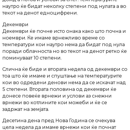
наутро ќе бидат неколку степени под нулата а во
текот на денот едноцифрени.
Декември
Декември ќе почне исто онака како што почна и
ноември. Ќе имаме врнежливо време со
температури кои наутро нема да бидат под нула
поради облачноста но во текот на денот ретко ќе
поминуваат 10 степени.
Слична ќе биде и втората недела од декември со
тоа што ќе имаме и спуштање на температурите
кои во одредени денови нема да се искачат над
5 степени. Втората половина од декември ќе
донесе повеќе врнежи и услови аз снежни
врнежи во котлините кои можеби и ќе се
задржат на земјата.
Десетина дена пред Нова Година се очекува
цела недела да имаме врнежи кои ќе почнат