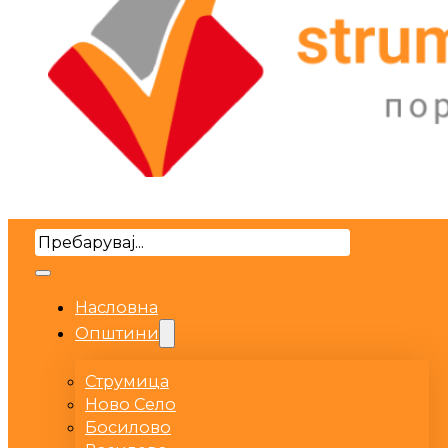
Search
Насловна
Општини
Струмица
Ново Село
Босилово