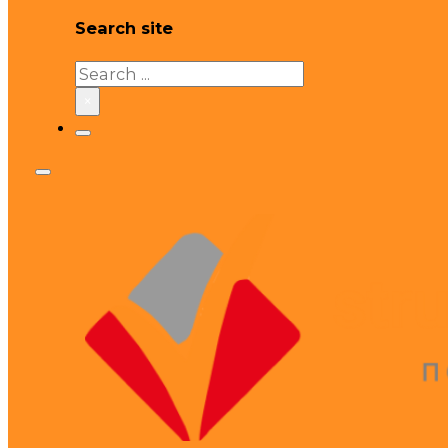
Search site
Search
×