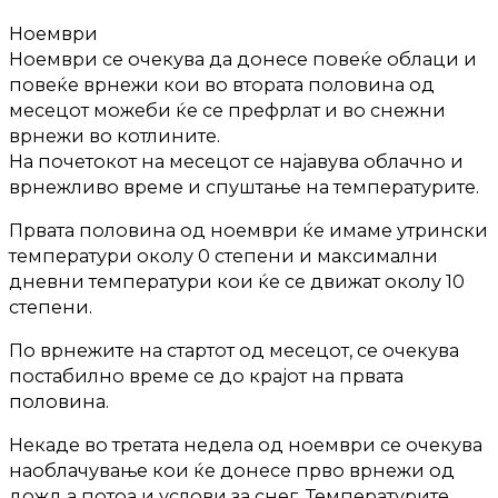
Ноември
Ноември се очекува да донесе повеќе облаци и
повеќе врнежи кои во втората половина од
месецот можеби ќе се префрлат и во снежни
врнежи во котлините.
На почетокот на месецот се најавува облачно и
врнежливо време и спуштање на температурите.
Првата половина од ноември ќе имаме утрински
температури околу 0 степени и максимални
дневни температури кои ќе се движат околу 10
степени.
По врнежите на стартот од месецот, се очекува
постабилно време се до крајот на првата
половина.
Некаде во третата недела од ноември се очекува
наоблачување кои ќе донесе прво врнежи од
дожд а потоа и услови за снег. Температурите