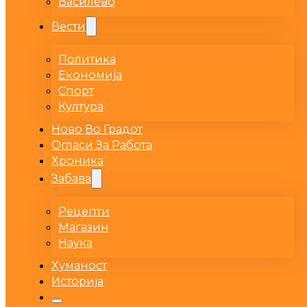
Василево
Вести
Политика
Економија
Спорт
Култура
Ново Во Градот
Огласи За Работа
Хроника
Забава
Рецепти
Магазин
Наука
Хуманост
Историја