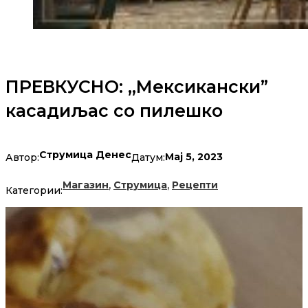
ПРЕВКУСНО: ,,Мексикански”
касадиљас со пилешко
Струмица Денес
Мај 5, 2023
Автор:
Датум:
,
,
Магазин
Струмица
Рецепти
Категории: