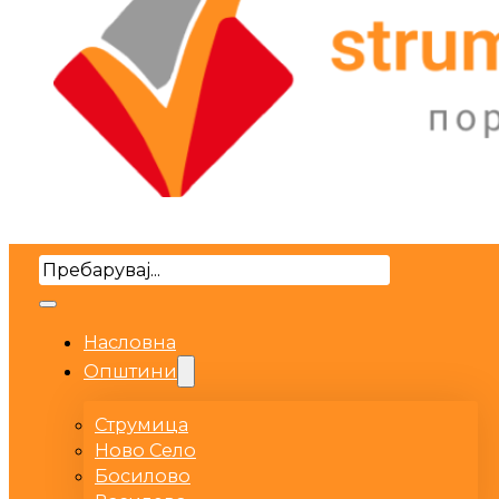
Search
Насловна
Општини
Струмица
Ново Село
Босилово