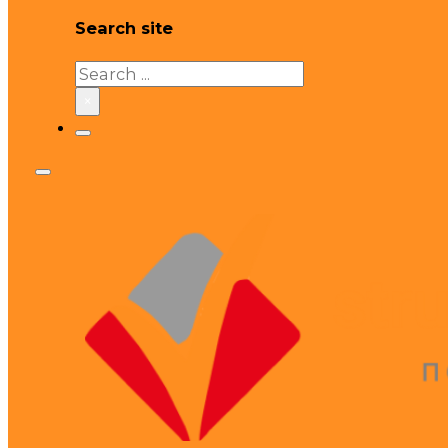
Search site
Search
×