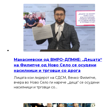
Манасиевски од ВМРО-ДПМНЕ: „Децата“
на Филипче од Ново Село се осудени
насилници и трговци со дрога
Лицата кои лидерот на СДСМ, Венко Филипче,
вчера во Ново Село ги нарече „деца“ се осудени
насилници и трговци со…