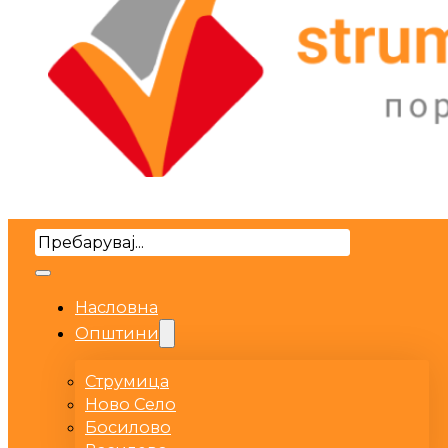
Search
Насловна
Општини
Струмица
Ново Село
Босилово