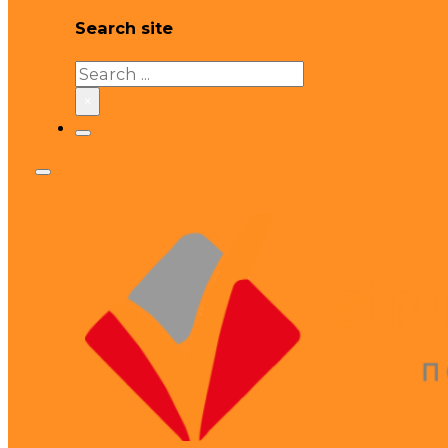
Search site
Search
×