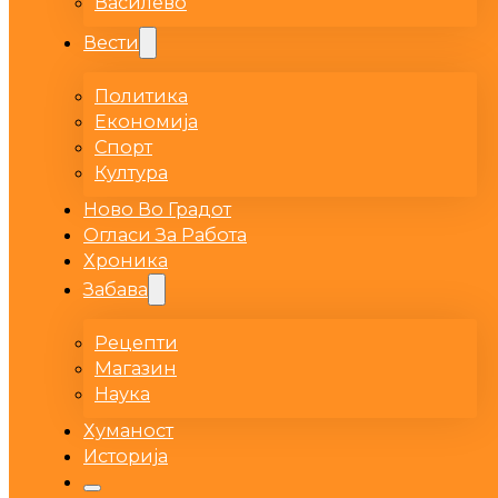
Василево
Вести
Политика
Економија
Спорт
Култура
Ново Во Градот
Огласи За Работа
Хроника
Забава
Рецепти
Магазин
Наука
Хуманост
Историја