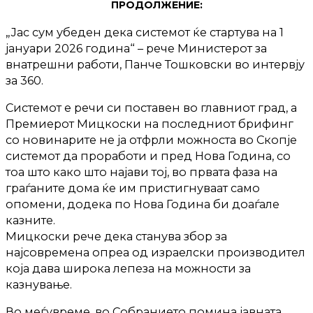
ПРОДОЛЖЕНИЕ:
„Јас сум убеден дека системот ќе стартува на 1
јануари 2026 година“ – рече Министерот за
внатрешни работи, Панче Тошковски во интервју
за 360.
Системот е речи си поставен во главниот град, а
Премиерот Мицкоски на последниот брифинг
со новинарите не ја отфрли можноста во Скопје
системот да проработи и пред Нова Година, со
тоа што како што најави тој, во првата фаза на
граѓаните дома ќе им пристигнуваат само
опомени, додека по Нова Година би доаѓале
казните.
Мицкоски рече дека станува збор за
најсовремена опреа од израелски производител
која дава широка лепеза на можности за
казнување.
Во меѓувреме, во Собранието помина јавната