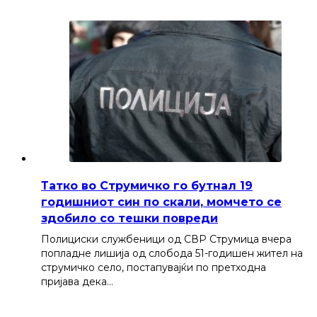
Татко во Струмичко го бутнал 19
годишниот син по скали, момчето се
здобило со тешки повреди
Полициски службеници од СВР Струмица вчера
попладне лишија од слобода 51-годишен жител на
струмичко село, постапувајќи по претходна
пријава дека…