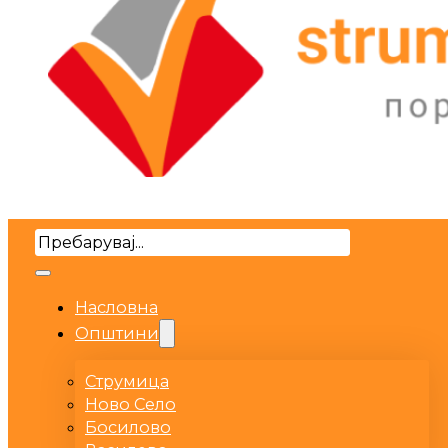
Search
Насловна
Општини
Струмица
Ново Село
Босилово