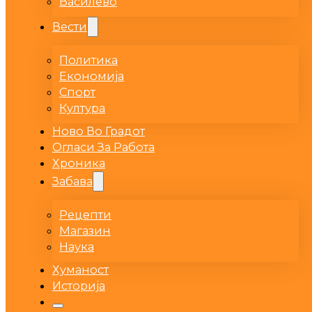
Василево
Вести
Политика
Економија
Спорт
Култура
Ново Во Градот
Огласи За Работа
Хроника
Забава
Рецепти
Магазин
Наука
Хуманост
Историја