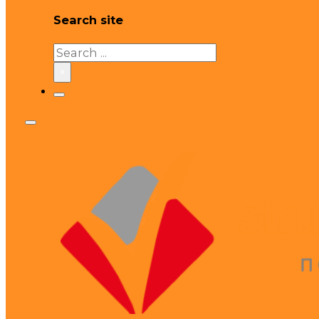
Search site
Search
×