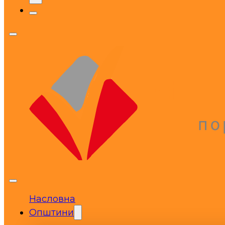
Насловна
Општини