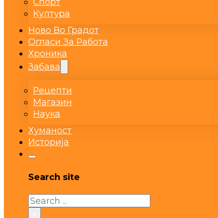
Спорт
Култура
Ново Во Градот
Огласи За Работа
Хроника
Забава
Рецепти
Магазин
Наука
Хуманост
Историја
Search site
Search
×