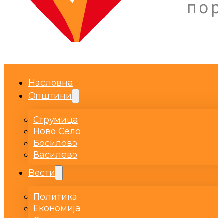
Насловна
Општини
Струмица
Ново Село
Босилово
Василево
Вести
Политика
Економија