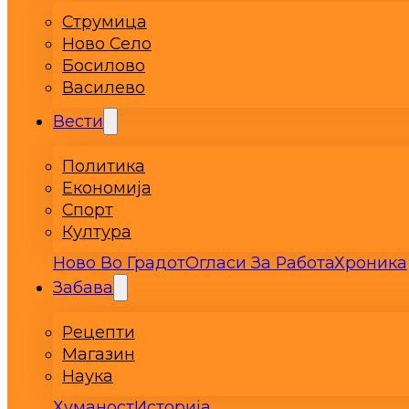
Струмица
Ново Село
Босилово
Василево
Вести
Политика
Економија
Спорт
Култура
Ново Во Градот
Огласи За Работа
Хроника
Забава
Рецепти
Магазин
Наука
Хуманост
Историја