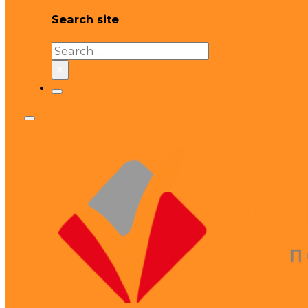
Search site
Search
×