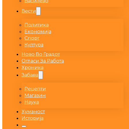
Василево
Вести
Политика
Економија
Спорт
Култура
Ново Во Градот
Огласи За Работа
Хроника
Забава
Рецепти
Магазин
Наука
Хуманост
Историја