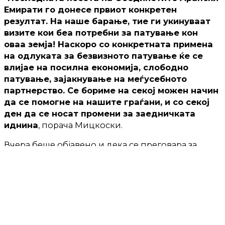
Емирати го донесе првиот конкретен
резултат. На наше барање, тие ги укинуваат
визите кои беа потребни за патување кон
оваа земја! Наскоро со конкретната примена
на одлуката за безвизното патување ќе се
влијае на посилна економија, слободно
патување, зајакнување на меѓусебното
партнерство. Се бориме на секој можен начин
да се помогне на нашите граѓани, и со секој
ден да се носат промени за заедничката
иднина
, порача Мицкоски.
Вчера беше објавено и дека се преговара за
дополнителна авиолинија од Абу Даби до
Охрид.
-Дали тоа ќе биде „Емирејтс“ или „Ер
Арабија“, се преговара и се разговара,
изјави
Мицкоски од собраниската говорница. Вели
дека би бил среќен доколку до крајот на