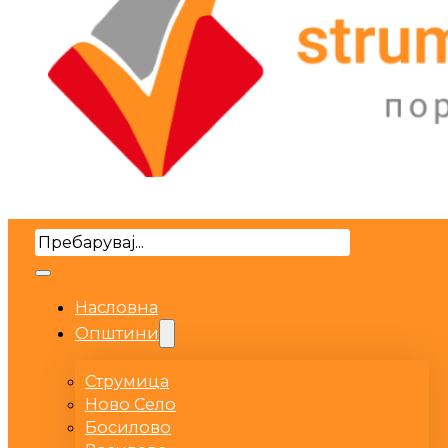
Search
Насловна
Општини
Струмица
Ново Село
Босилово